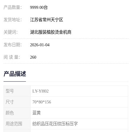
产品数量：
9999.00台
发货地址：
江苏省常州天宁区
关键词：
湖北服装植胶烫金机商
发布日期：
2026-01-04
阅 读 量：
260
产品描述
型号
LY-YH02
尺寸
70*80*156
颜色
蓝黄
用途范围
纺织品压花压纹压标压字