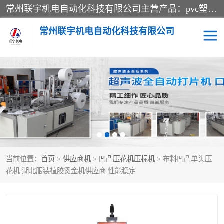
常州联宇机电自动化科技有限公司主营产品：pvc塑料焊机、高频热合机、软膜天花压边机、服装布料凹凸压花机、布料3d压印设备、服装植胶设备、超声波布料花边机、无纺布热合机、全自动压花机。
常州联宇机电自动化科技有限公司
压花定型机以及压花模具
超声波热合机
高频热合机
超声波花边机
超声波复合压花机
凹凸压花机压标机
当前位置：
首页
>
供应商机
>
凹凸压花机压标机
> 布料凹凸单头压
3040凹凸压花机
双头服装凹凸压花机
花机 湖北服装植胶烫金机供应商 性能稳定
双头油压凹凸压花机
大压力油压凹凸定型机
高频压花压标机
自动超声波打片成型机