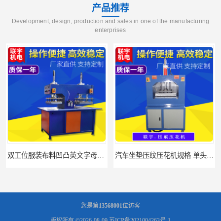
产品推荐
Development, design, production and sales in one of the manufacturing
enterprises
双工位服装布料凹凸英文字母压字机找联宇制造厂
汽车坐垫压纹压花机规格 单头大台面凹凸压花机 现货供应
您是第
13568001
位访客
版权所有 ©2026-08-09
苏ICP备2021004263号-1