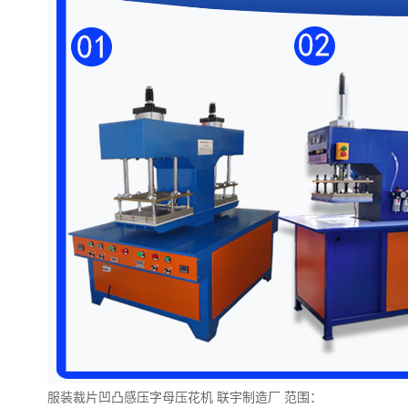
服装裁片凹凸感压字母压花机
联宇制造厂
范围：