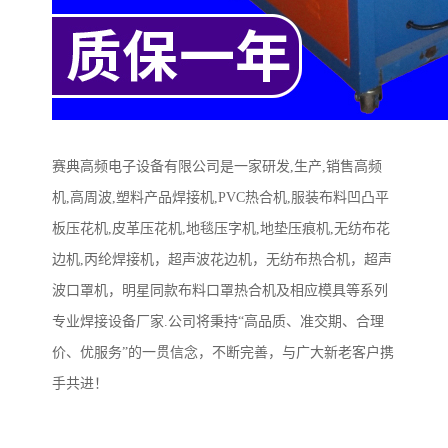
赛典高频电子
设备有限公司是一家研发
,
生产
,
销售高频
机
,
高周波
,
塑料产品焊接机
,PVC
热合机
,
服装布料凹凸平
板压花机
,
皮革压花机
,
地毯压字机
,
地垫压痕机
,
无纺布花
边机
,
丙纶焊接机
，超声波花边机，无纺布热合机，超声
波口罩机，明星同款布料口罩热合机
及相应模具等系列
专业焊接设备厂家
.
公司将秉持“高品质、准交期、合理
价、优服务”的一贯信念，不断完善，与广大新老客户携
手共进！