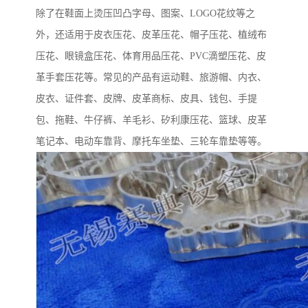
除了在鞋面上烫压凹凸字母、图案、
LOGO
花纹等之
外，还适用于皮衣压花、皮革压花、帽子压花、植绒布
压花、眼镜盒压花、体育用品压花、
PVC
滴塑压花、皮
革手套压花等。常见的产品有运动鞋、旅游帽、内衣、
皮衣、证件套、皮牌、皮革商标、皮具、钱包、手提
包、拖鞋、牛仔裤、羊毛衫、矽利康压花、篮球、皮革
笔记本、电动车靠背、摩托车坐垫、三轮车靠垫等等。