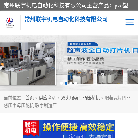
常州联宇机电自动化科技有限公司主营产品：pvc塑料焊机、高频热合机、软膜天花压边机、服装布料凹凸压花机、布料3d压印设备、服装植胶设备、超声波布料花边机、无纺布热合机、全自动压花机。
常州联宇机电自动化科技有限公司
压花定型机以及压花模具
超声波热合机
高频热合机
超声波花边机
超声波复合压花机
凹凸压花机压标机
当前位置：
首页
>
供应商机
>
双头服装凹凸压花机
> 服装裁片凹凸
3040凹凸压花机
双头服装凹凸压花机
感压字母压花机 联宇制造厂
双头油压凹凸压花机
大压力油压凹凸定型机
高频压花压标机
自动超声波打片成型机