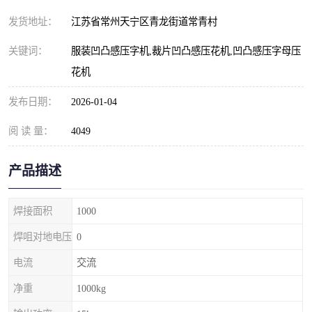
发货地址：
江苏省常州天宁区青龙街道常青村
关键词：
服装凹凸感压字机,裁片凹凸感压花机,凹凸感压字母压
花机
发布日期：
2026-01-04
阅 读 量：
4049
产品描述
焊接面积
1000
焊咀对地电压
0
电流
交流
净重
1000kg