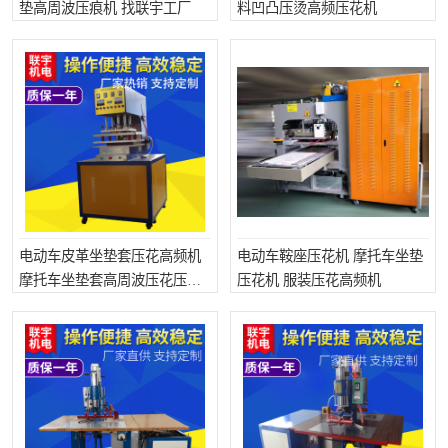
垫高周波压痕机 找联宇工厂
料凹凸压烫高频压花机
电动车皮革坐垫套压花高频机
电动车鞍座压花机 摩托车坐垫
摩托车坐垫套高周波压花压痕
压花机 服装压花高频机
机