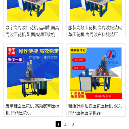
联宇高周波压花机 运动鞋面高
服装高频压花机,高周波服装皮
周波压花机 鞋面高频压纹机
革压花机,高周波布料服装压花
机
皮革鞋面压花机 高频皮革压标
鞋服针织毛衣压花压标机 双头
机 凹凸压花机
凹凸压标压字机器
1
2
3