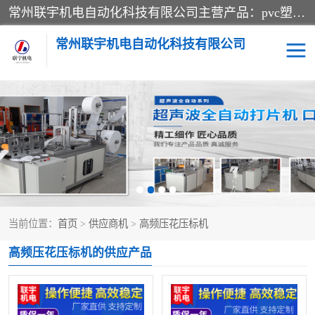
常州联宇机电自动化科技有限公司主营产品：pvc塑料焊机、高频热合机、软膜天花压边机、服装布料凹凸压花机、布料3d压印设备、服装植胶设备、超声波布料花边机、无纺布热合机、全自动压花机。
常州联宇机电自动化科技有限公司
压花定型机以及压花模具
超声波热合机
高频热合机
超声波花边机
超声波复合压花机
凹凸压花机压标机
当前位置：
首页
>
供应商机
>
高频压花压标机
3040凹凸压花机
双头服装凹凸压花机
高频压花压标机的供应产品
双头油压凹凸压花机
大压力油压凹凸定型机
高频压花压标机
自动超声波打片成型机