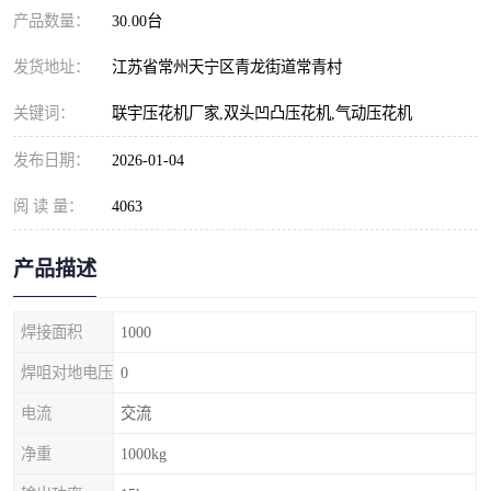
产品数量：
30.00台
发货地址：
江苏省常州天宁区青龙街道常青村
关键词：
联宇压花机厂家,双头凹凸压花机,气动压花机
发布日期：
2026-01-04
阅 读 量：
4063
产品描述
焊接面积
1000
焊咀对地电压
0
电流
交流
净重
1000kg