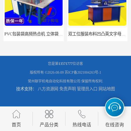
双工位服装布料凹凸英文字母压字机找联宇制造厂
汽车坐垫压纹压花机规格 单头大台面凹凸压花机 现货供应
您是第
13571777
位访客
版权所有 ©2026-08-09
苏ICP备2021004263号-1
常州联宇机电自动化科技有限公司
保留所有权利.
技术支持：
八方资源网
免责声明
管理员入口
网站地图
浙江布料凹凸4d压纹机生产厂家 服装凹凸4d压纹植胶机 经济实惠
面料凹凸压纹机厂家 毛巾干发巾压标压logo设备 性能稳定
首页
产品分类
热线电话
在线咨询