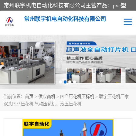
常州联宇机电自动化科技有限公司主营产品：pvc塑料焊机、高频热合机、软膜天花压边机、服装布料凹凸压花机、布料3d压印设备、服装植胶设备、超声波布料花边机、无纺布热合机、全自动压花机。
常州联宇机电自动化科技有限公司
压花定型机以及压花模具
超声波热合机
高频热合机
超声波花边机
超声波复合压花机
凹凸压花机压标机
当前位置：
首页
>
供应商机
>
凹凸压花机压标机
> 联宇压花机厂家
3040凹凸压花机
双头服装凹凸压花机
双头凹凸压花机 气动压花机，液压压花机
双头油压凹凸压花机
大压力油压凹凸定型机
高频压花压标机
自动超声波打片成型机