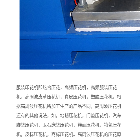
服装印花机即热合压花，高频压花机，高频服装压花
机，高周波皮革压花机，真皮压花机，塑胶压花机，根
据高周波压花机所加工生产的产品不同，高周波压花机
还有的其他说法，如，地毯压花机，门垫压花机，汽车
脚垫压花机，玉石床垫压花机，鞋面压花机，箱包压花
机，皮标压花机，商标压花机。高周波压花机的压花原