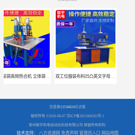
双工位服装布料凹凸英文字母压字机找联宇制造厂
汽车坐垫压纹压花机规格 单头大台面凹凸压花机 现货供应
您是第
13536824
位访客
版权所有 ©2026-08-07
苏ICP备2021004263号-1
常州联宇机电自动化科技有限公司
保留所有权利.
技术支持：
八方资源网
免责声明
管理员入口
网站地图