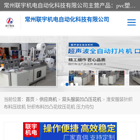
常州联宇机电自动化科技有限公司主营产品：pvc塑料焊机、高频热合机、软膜天花压边机、服装布料凹凸压花机、布料3d压印设备、服装植胶设备、超声波布料花边机、无纺布热合机、全自动压花机。
常州联宇机电自动化科技有限公司
压花定型机以及压花模具
超声波热合机
高频热合机
超声波花边机
超声波复合压花机
凹凸压花机压标机
当前位置：
首页
>
供应商机
>
双头服装凹凸压花机
> 淮安服装针织
3040凹凸压花机
双头服装凹凸压花机
布料压纹机 针织布料凹凸花纹压花机 压力均匀
双头油压凹凸压花机
大压力油压凹凸定型机
高频压花压标机
自动超声波打片成型机