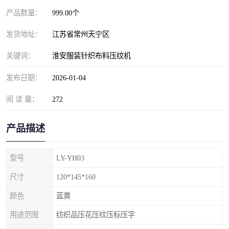
产品数量：
999.00个
发货地址：
江苏省常州天宁区
关键词：
淮安服装针织布料压纹机
发布日期：
2026-01-04
阅 读 量：
272
产品描述
型号
LY-YH03
尺寸
120*145*160
颜色
蓝黄
用途范围
纺织品压花压纹压标压字