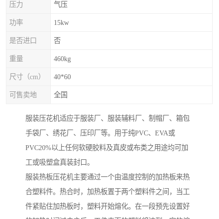
压力
气压
功率
15kw
是否进口
否
重量
460kg
尺寸（cm）
40*60
可售卖地
全国
服装压花机适应于服装厂、服装辅料厂、制帽厂、箱包
手袋厂、绣花厂、压印厂等。用于纯PVC、EVA或
PVC20%以上任何软硬胶料及真皮或布类之用途均可加
工或吸塑盒真装封口。
服装热板压花机主要通过一个由温度控制的加热板来热
合塑料件。热合时，加热板置于两个塑料件之间，当工
件紧贴住加热板时，塑料开始熔化。在一段预先设置好