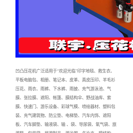
凹凸压花机广泛适用于“欢迎光临”印字地毯、救生衣、
平板电脑包、相册、笔记本、皮革、真皮压印、羊毛衫
压花、雨衣、雨裤、下水裤、雨披、充气游泳池、气
膜、张拉膜、遮阳、帐篷、膜结构伞、野战油库、索
膜、快速门、游乐设备、彩球气模、喷绘器材、塑料包
装、充气建筑物、防尘垫、电梯垫、汽车内饰、遮阳
板、汽车脚垫、输液袋、输 、袋、导尿袋、氧气袋、旅