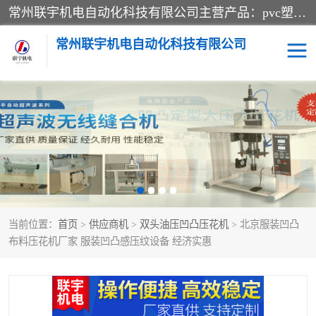
常州联宇机电自动化科技有限公司主营产品：pvc塑料焊机、高频热合机、软膜天花压边机、服装布料凹凸压花机、布料3d压印设备、服装植胶设备、超声波布料花边机、无纺布热合机、全自动压花机。
常州联宇机电自动化科技有限公司
压花定型机以及压花模具
超声波热合机
高频热合机
超声波花边机
超声波复合压花机
凹凸压花机压标机
当前位置：
首页
>
供应商机
>
双头油压凹凸压花机
> 北京服装凹凸
3040凹凸压花机
双头服装凹凸压花机
布料压花机厂家 服装凹凸感压纹设备 经济实惠
双头油压凹凸压花机
大压力油压凹凸定型机
高频压花压标机
自动超声波打片成型机