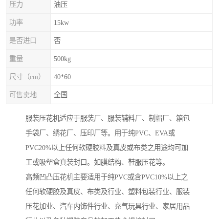
压力
油压
功率
15kw
是否进口
否
重量
500kg
尺寸（cm）
40*60
可售卖地
全国
服装压花机适应于服装厂、服装辅料厂、制帽厂、箱包
手袋厂、绣花厂、压印厂等。用于纯PVC、EVA或
PVC20%以上任何软硬胶料及真皮或布类之用途均可加
工或吸塑盒真装封口。如膜结构、鞋服压花等。
高频凹凸压花机主要适用于纯PVC或含PVC10%以上之
任何软硬胶及真皮、布类及行业、塑料包装行业、服装
压花加业、汽车内饰件行业、充气玩具行业、家居用品