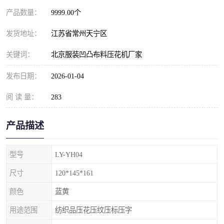
产品数量：
9999.00个
发货地址：
江苏省常州天宁区
关键词：
北京服装凹凸布料压花机厂家
发布日期：
2026-01-04
阅 读 量：
283
产品描述
型号
LY-YH04
尺寸
120*145*161
颜色
蓝黄
用途范围
纺织品压花压纹压标压字