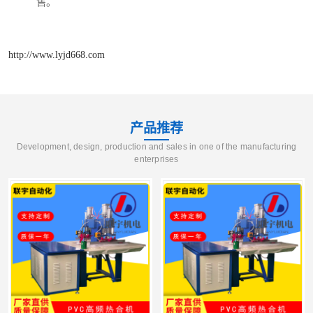
售。
http://www.lyjd668.com
产品推荐
Development, design, production and sales in one of the manufacturing
enterprises