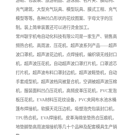
游鞋、包装袋、旅游制品、游泳圈、名片夹、膜结构、
充气建筑、大型充气玩具、模型玩具、膜式工程、充气
模型等等。各种凹凸形状的花纹图案、字母文字的压
制。装上简单装置还可以进行烫金加工。
常州联宇机电自动化科技有限公司是一家生产、销售高
频热合机、高周波、压花机、超声波系列产品——超声
波口罩机，超声波花边机，点焊接机，编织袋无线封口
机，超声波压花机，自动超声波口罩打片机，口罩滤芯
打片机，超声波布料口罩封边机，超声波鞋垫机，自动
手套成型机，超声波档风被复合机，空调被超声波压棉
机，服装面料凹凸压花机，高频皮革压花机，PVC发泡
板压花机，EVA材料压花纹设备，PVC夹网布水池水桶
篷布焊接机，软膜天花压边机，吸塑泡壳包装封口机，
TPU热合机，EVA焊接机、皮革海绵坐垫热合压痕机，
地垫脚垫高周波熔接机等几十个品种及配套模具生产销