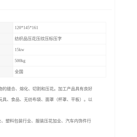
120*145*161
纺织品压花压纹压标压字
15kw
500kg
全国
物的缝合、熔化、切割和压花。加工产品具有良好
玩具、食品、无纺布袋、面罩（杯罩、平板）。以
行业、塑料包装行业、服装压花加业、汽车内饰件行