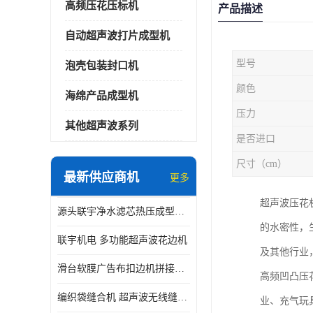
高频压花压标机
产品描述
自动超声波打片成型机
型号
泡壳包装封口机
颜色
海绵产品成型机
压力
其他超声波系列
是否进口
尺寸（cm）
最新供应商机
更多
超声波压花
源头联宇净水滤芯热压成型机器 超声波大功率封边机
的水密性，
联宇机电 多功能超声波花边机
及其他行业
滑台软膜广告布扣边机拼接机用于焊接热合拼接作用
高频凹凸压
编织袋缝合机 超声波无线缝合机 厂家现货供应
业、充气玩