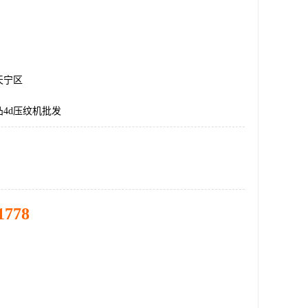
天宁区
4d压纹机批发
1778