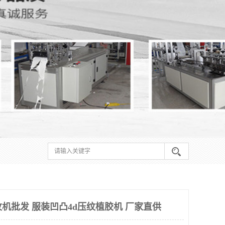
纹机批发 服装凹凸4d压纹植胶机 厂家直供