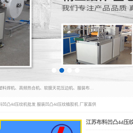
常州联宇机电自动化科技有限公司主营产品：pvc塑料焊机、高频热合机、软膜天花压边机、服装布料凹凸压花机、布料3d压印设备、服装植胶设备、超声波布料花边机、无纺布热合机、全自动压花机。
料凹凸4d压纹机批发 服装凹凸4d压纹植胶机 厂家直供
江苏布料凹凸4d压