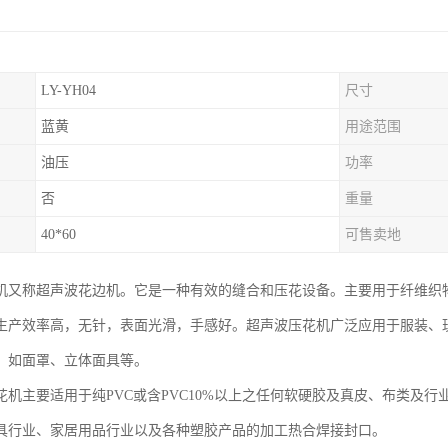
LY-YH04
尺寸
蓝黄
用途范围
油压
功率
否
重量
40*60
可售卖地
机又称超声波花边机。它是一种有效的缝合和压花设备。主要用于纤维织
生产效率高，无针，表面光滑，手感好。超声波压花机广泛应用于服装、
，如面罩、立体面具等。
花机主要适用于纯PVC或含PVC10%以上之任何软硬胶及真皮、布类及
具行业、家居用品行业以及各种塑胶产品的加工热合焊接封口。