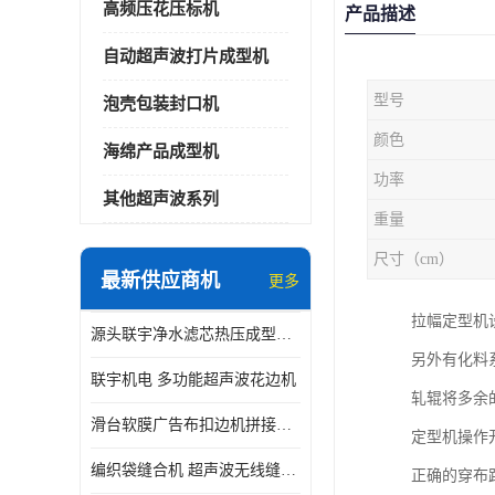
高频压花压标机
产品描述
自动超声波打片成型机
型号
泡壳包装封口机
颜色
海绵产品成型机
功率
其他超声波系列
重量
尺寸（cm）
最新供应商机
更多
拉幅定型机
源头联宇净水滤芯热压成型机器 超声波大功率封边机
另外有化料
联宇机电 多功能超声波花边机
轧辊将多余
滑台软膜广告布扣边机拼接机用于焊接热合拼接作用
定型机操作
编织袋缝合机 超声波无线缝合机 厂家现货供应
正确的穿布