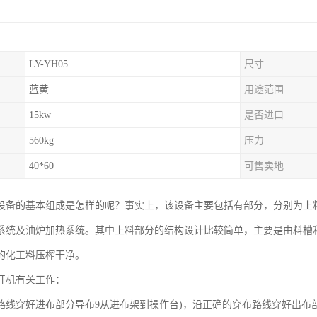
LY-YH05
尺寸
蓝黄
用途范围
15kw
是否进口
560kg
压力
40*60
可售卖地
设备的基本组成是怎样的呢？事实上，该设备主要包括有部分，分别为上
系统及油炉加热系统。其中上料部分的结构设计比较简单，主要是由料槽
的化工料压榨干净。
开机有关工作：
路线穿好进布部分导布9从进布架到操作台)，沿正确的穿布路线穿好出布部