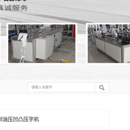
圳油压凹凸压字机