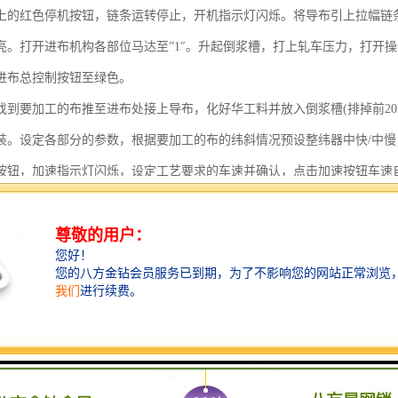
上的红色停机按钮，链条运转停止，开机指示灯闪烁。将导布引上拉幅链条
亮。打开进布机构各部位马达至”1″。升起倒浆槽，打上轧车压力，打开操
进布总控制按钮至绿色。
找到要加工的布推至进布处接上导布，化好华工料并放入倒浆槽(排掉前20
装。设定各部分的参数，根据要加工的布的纬斜情况预设整纬器中快/中慢
按钮，加速指示灯闪烁，设定工艺要求的车速并确认，点击加速按钮车速