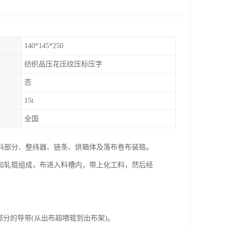
140*145*250
纺织品压花压纹压标压字
否
15t
全国
料部分、整纬器、链条、烘箱体及落布卷布装臵。
和轧辊组成，布进入料槽内，带上化工料，然后经
分的导带(从出布超喂辊到出布架)。