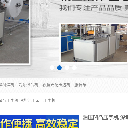
常州联宇机电自动化科技有限公司主营产品：pvc塑料焊机、高频热合机、软膜天花压边机、服装布料凹凸压花机、布料3d压印设备、服装植胶设备、超声波布料花边机、无纺布热合机、全自动压花机。
压凹凸压字机 深圳油压凹凸压字机
油压凹凸压字机 深