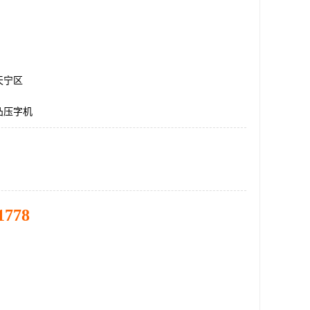
天宁区
凸压字机
1778