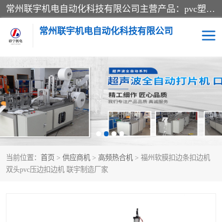
常州联宇机电自动化科技有限公司主营产品：pvc塑料焊机、高频热合机、软膜天花压边机、服装布料凹凸压花机、布料3d压印设备、服装植胶设备、超声波布料花边机、无纺布热合机、全自动压花机。
常州联宇机电自动化科技有限公司
压花定型机以及压花模具
超声波热合机
高频热合机
超声波花边机
超声波复合压花机
凹凸压花机压标机
当前位置：
首页
>
供应商机
>
高频热合机
> 福州软膜扣边条扣边机
3040凹凸压花机
双头服装凹凸压花机
双头pvc压边扣边机 联宇制造厂家
双头油压凹凸压花机
大压力油压凹凸定型机
高频压花压标机
自动超声波打片成型机