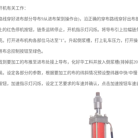
开机有关工作：
路线穿好进布部分导布9从进布架到操作台)，沿正确的穿布路线穿好出布部
上的红色停机按钮，链条运转停止，开机指示灯闪烁。将导布引上拉幅链条
亮。打开进布机构各部位马达至”1″。升起倒浆槽，打上轧车压力，打开操
进布总控制按钮至绿色。
找到要加工的布推至进布处接上导布，化好华工料并放入倒浆槽(排掉前20
装。设定各部分的参数，根据要加工的布的纬斜情况预设整纬器中快/中慢
按钮，加速指示灯闪烁，设定工艺要求的车速并确认，点击加速按钮车速