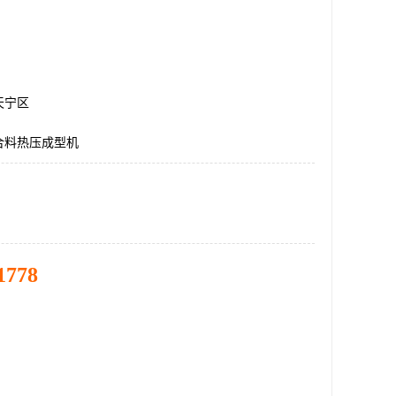
天宁区
合料热压成型机
1778