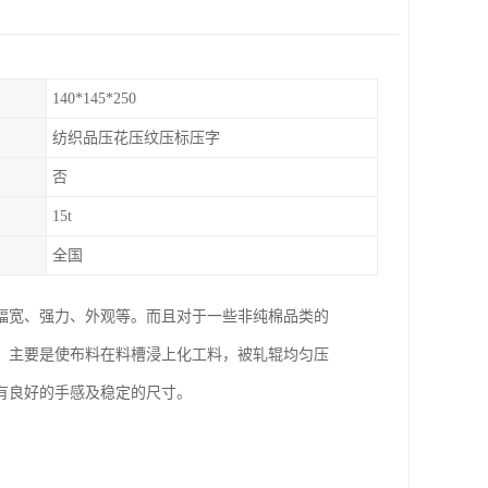
140*145*250
纺织品压花压纹压标压字
否
15t
全国
幅宽、强力、外观等。而且对于一些非纯棉品类的
，主要是使布料在料槽浸上化工料，被轧辊均匀压
有良好的手感及稳定的尺寸。