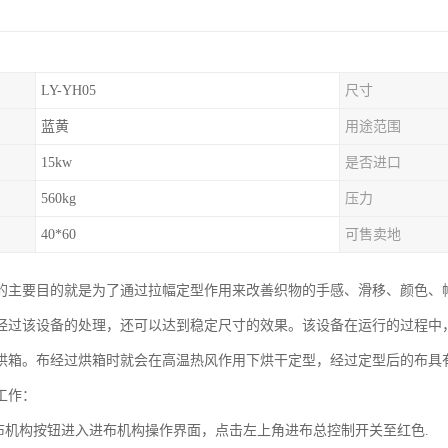
LY-YH05
尺寸
蓝黄
用途范围
15kw
是否进口
560kg
压力
40*60
可售卖地
的主要目的就是为了通过拉幅定型作用来改善织物的手感、滑移、颜色、
经过该设备的处理，还可以达到稳定尺寸的效果。该设备在运行的过程中
烘箱。布经过烘箱时就会在高温热风作用下烘干定型，经过定型后的布具
工作：
进布机构按钮进入进布机构操作界面，点击左上角进布总控制开关至红色.