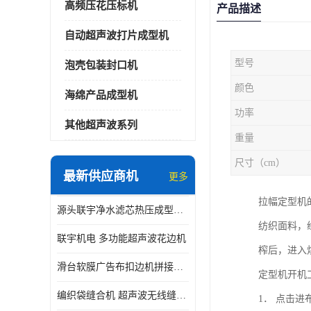
高频压花压标机
产品描述
自动超声波打片成型机
型号
泡壳包装封口机
颜色
海绵产品成型机
功率
其他超声波系列
重量
尺寸（cm）
最新供应商机
更多
拉幅定型机
源头联宇净水滤芯热压成型机器 超声波大功率封边机
纺织面料，
联宇机电 多功能超声波花边机
榨后，进入
滑台软膜广告布扣边机拼接机用于焊接热合拼接作用
定型机开机
编织袋缝合机 超声波无线缝合机 厂家现货供应
1． 点击