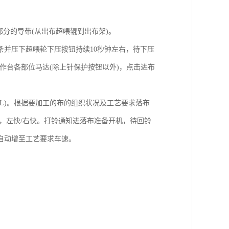
分的导带(从出布超喂辊到出布架)。
并压下超喂轮下压按钮持续10秒钟左右，待下压
作台各部位马达(除上针保护按钮以外)，点击进布
L)。根据要加工的布的组织状况及工艺要求落布
，左快/右快。打铃通知进落布准备开机，待回铃
自动增至工艺要求车速。