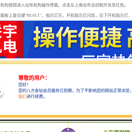
布机构按钮进入出布机构操作界面，点击左上角出布总控制开关至红色。
作面板上复位键“RESET”，指示灯灭，开机指示灯闪烁，压下开机指示灯