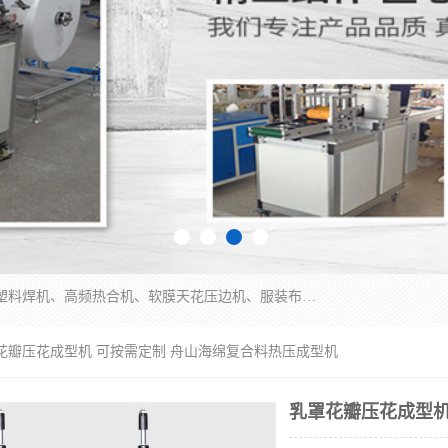
常州联宇机电自动化科技有限公司主营产品：pvc塑料焊机、高频热合机、软膜天花压边机、服装布料凹凸压花机、布料3d压印设备、服装植胶设备、超声波布料花边机、无纺布热合机、全自动压花机。
罩花瓣压花成型机 可按需定制 舟山海绵复合料热压成型机
乳罩花瓣压花成型机