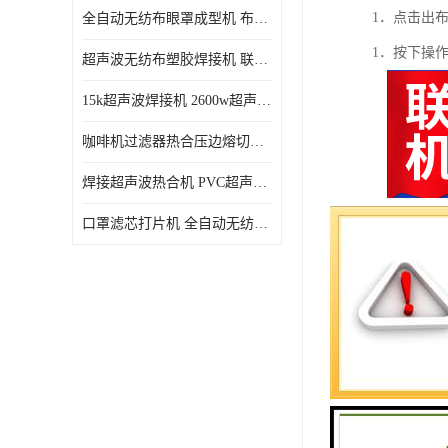
1．点击出
全自动无纺布眼罩成型机 布料海绵眼罩热合切边机
1．按下操
超声波无纺布塑胶焊接机 联宇制造
15k超声波焊接机 2600w超声波焊接机 联宇制造
咖啡机过滤器热合压边熔切机 超声波无纺布喷胶棉热合机
焊接超声波热合机 PVC超声波焊接机 无纺布超声波设备
口罩滤芯打片机 全自动无纺布压花压标设备 多层料复合机