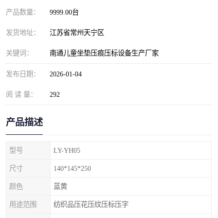
产品数量：
9999.00台
发货地址：
江苏省常州天宁区
关键词：
南通儿童坐垫压痕压标设备生产厂家
发布日期：
2026-01-04
阅 读 量：
292
产品描述
型号
LY-YH05
尺寸
140*145*250
颜色
蓝黄
用途范围
纺织品压花压纹压标压字