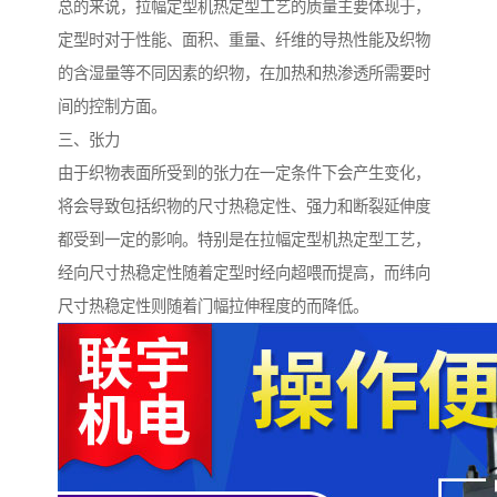
总的来说，拉幅定型机热定型工艺的质量主要体现于，
定型时对于性能、面积、重量、纤维的导热性能及织物
的含湿量等不同因素的织物，在加热和热渗透所需要时
间的控制方面。
三、张力
由于织物表面所受到的张力在一定条件下会产生变化，
将会导致包括织物的尺寸热稳定性、强力和断裂延伸度
都受到一定的影响。特别是在拉幅定型机热定型工艺，
经向尺寸热稳定性随着定型时经向超喂而提高，而纬向
尺寸热稳定性则随着门幅拉伸程度的而降低。