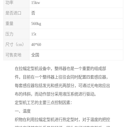
功率
15kw
是否进口
否
重量
560kg
压力
15t
尺寸（cm）
40*60
可售卖地
全国
在拉幅定型机设备中，整纬器也是一个重要的组成部
件。目前在一个整纬器上往往会同时配置四套感应器，
每套感应器包括发光和感光两部分，可通过光电效应出
布的纬斜，而动作部分采用液压系统进行驱动。
定型机工艺的主要三点控制因素：
一、温度
织物在利用拉幅定型机进行热定型时，对于温度的把控