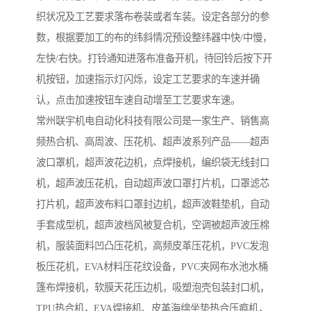
织状况及工艺要求落布卷装或者车装。设定各部分的参
数，根据要加工的布的纬斜情况预设整纬器中快/中慢，
左快/右快。打铃通知进落布准备开机，待回铃后按下开
机按钮，加速指示灯闪烁，设定工艺要求的车速并确
认，点击加速按钮车速自动增至工艺要求车速。
常州联宇机电自动化科技有限公司是一家生产、销售高
频热合机、高周波、压花机、超声波系列产品——超声
波口罩机，超声波花边机，点焊接机，编织袋无线封口
机，超声波压花机，自动超声波口罩打片机，口罩滤芯
打片机，超声波布料口罩封边机，超声波鞋垫机，自动
手套成型机，超声波档风被复合机，空调被超声波压棉
机，服装面料凹凸压花机，高频皮革压花机，PVC发泡
板压花机，EVA材料压花纹设备，PVC夹网布水池水桶
篷布焊接机，软膜天花压边机，吸塑泡壳包装封口机，
TPU热合机，EVA焊接机、皮革海绵坐垫热合压痕机，