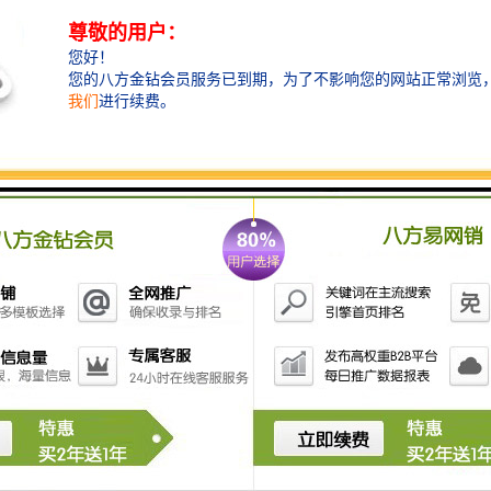
5线纱布校
可校正布区之线纱或线弧
6控制面板
将所有电动调整功能集中于箱上方,
涵盖全机95%之操作功能.
7展边器及布边
负责上针前布边的展开及布边追踪功能.
8箱及缩拉码上针喂布装置
9针/夹链条及轨道
10热风循环风箱
11幅宽调整机
可调整布幅
12排风系统
13出布装置摆布/卷布
有摆布及卷布二种出布方式