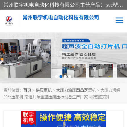
常州联宇机电自动化科技有限公司主营产品：pvc塑料焊机、高频热合机、软膜天花压边机、服装布料凹凸压花机、布料3d压印设备、服装植胶设备、超声波布料花边机、无纺布热合机、全自动压花机。
常州联宇机电自动化科技有限公司
压花定型机以及压花模具
超声波热合机
高频热合机
超声波花边机
超声波复合压花机
凹凸压花机压标机
当前位置：
首页
>
供应商机
>
大压力油压凹凸定型机
> 大压力海绵
3040凹凸压花机
双头服装凹凸压花机
凹凸压花机 南通儿童坐垫压痕压标设备生产厂家 可按需定制
双头油压凹凸压花机
大压力油压凹凸定型机
高频压花压标机
自动超声波打片成型机