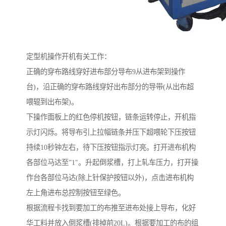
定型机操作开机有关工作：
正确的穿布路线穿好进布部分导布9从进布架到操作
台)，沿正确的穿布路线穿好出布部分的导带(从出布超
喂辊到出布架)。
下操作面板上的红色停机按钮，链条运转停止，开机指
示灯闪烁。将导布引上拉幅链条并压下超喂轮下压按钮
持续10秒钟左右，待下压按钮指示灯亮。打开进布机构
各部位马达至”1″。升起倒浆槽，打上轧车压力，打开操
作台各部位马达(除上针保护按钮以外)，点击进布机构
左上角进布总控制按钮至绿色。
根据流程卡找到要加工的布推至进布处接上导布，化好
华工料并放入倒浆槽(排掉前20L)。根据要加工的布的组