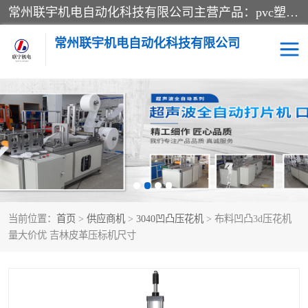
常州联宇机电自动化科技有限公司主营产品：pvc塑料焊机、高频热合机、软膜天花压边机、服装布料凹凸压花机、布料3d压印设备、服装植胶设备、超声波布料花边机、无纺布热合机、全自动压花机。
常州联宇机电自动化科技有限公司
压花定型机以及压花模具
超声波热合机
高频热合机
超声波花边机
超声波复合压花机
凹凸压花机压标机
当前位置：
首页
>
供应商机
>
3040凹凸压花机
> 布料凹凸3d压花机
3040凹凸压花机
双头服装凹凸压花机
量大价优 吉林皮革压标机尺寸
双头油压凹凸压花机
大压力油压凹凸定型机
高频压花压标机
自动超声波打片成型机