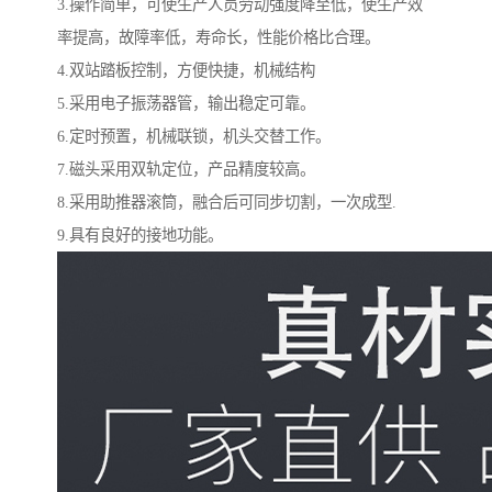
3.操作简单，可使生产人员劳动强度降至低，使生产效
率提高，故障率低，寿命长，性能价格比合理。
4.双站踏板控制，方便快捷，机械结构
5.采用电子振荡器管，输出稳定可靠。
6.定时预置，机械联锁，机头交替工作。
7.磁头采用双轨定位，产品精度较高。
8.采用助推器滚筒，融合后可同步切割，一次成型.
9.具有良好的接地功能。