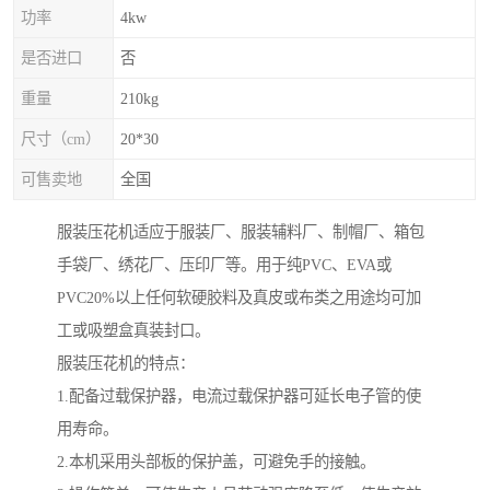
功率
4kw
是否进口
否
重量
210kg
尺寸（cm）
20*30
可售卖地
全国
服装压花机适应于服装厂、服装辅料厂、制帽厂、箱包
手袋厂、绣花厂、压印厂等。用于纯PVC、EVA或
PVC20%以上任何软硬胶料及真皮或布类之用途均可加
工或吸塑盒真装封口。
服装压花机的特点：
1.配备过载保护器，电流过载保护器可延长电子管的使
用寿命。
2.本机采用头部板的保护盖，可避免手的接触。