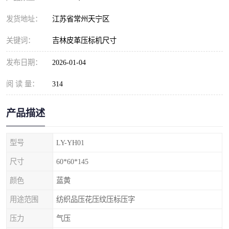
发货地址：
江苏省常州天宁区
关键词：
吉林皮革压标机尺寸
发布日期：
2026-01-04
阅 读 量：
314
产品描述
型号
LY-YH01
尺寸
60*60*145
颜色
蓝黄
用途范围
纺织品压花压纹压标压字
压力
气压