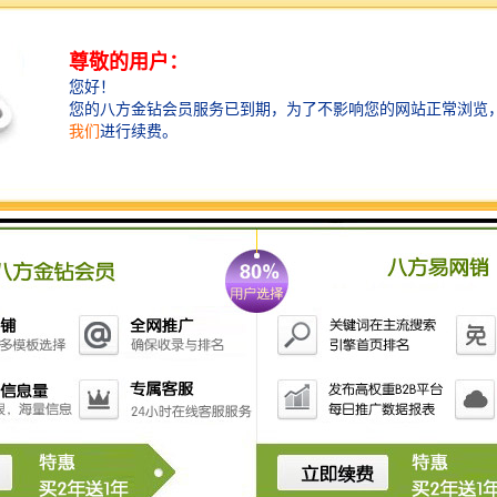
压花机主要用于在各种织物上压花、压泡、压皱、压商
标，也可在无纺布、涂层、人革、纸张、铝板上压商