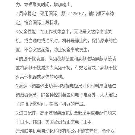
力、缩短聚变时间，增加输出。
2.周率稳定：采用国际工频27.12MHZ，输出循环率稳
定，符合国际工段标准。
3.安全性能：在工作或休息中，无论是突然停电或关
机，或当通电或通风时，机器是静止的，保持原来的位
置，不会突然起落，防止安全事故发生。
4.防波干扰装置、高频稳频装置和高频磁场屏蔽系统装
置将高频干扰减少为高频干扰，有效地解决了高频干扰
对其他机器或身体的影响。
5.高速同调器输出功率可根据电极尺寸和材料厚度通过
调谐器调节，除各种控制装置和电子电路外，大大缩短
了焊接所需时间，提高了机器的产量。
6.进口配件；高周波服装压花机全部采用重要配件均来
于日本、韩国、美国及闽台正宗电子正本。
常州联宇机电自动化科技有限公司“诚实守信，合作双