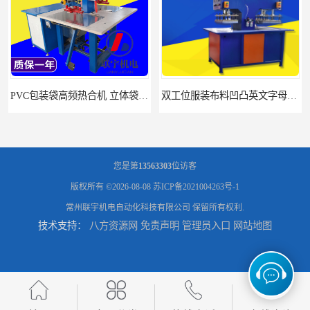
PVC包装袋高频热合机 立体袋焊接机 找联宇生产厂家
双工位服装布料凹凸英文字母压字机找联宇制造厂
您是第
13563303
位访客
版权所有 ©2026-08-08
苏ICP备2021004263号-1
常州联宇机电自动化科技有限公司
保留所有权利.
技术支持：
八方资源网
免责声明
管理员入口
网站地图
汽车坐垫压纹压花机规格 单头大台面凹凸压花机 现货供应
浙江布料凹凸4d压纹机生产厂家 服装凹凸4d压纹植胶机 经济实惠