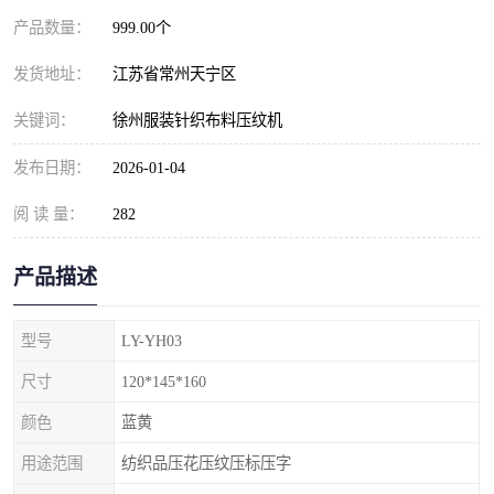
产品数量：
999.00个
发货地址：
江苏省常州天宁区
关键词：
徐州服装针织布料压纹机
发布日期：
2026-01-04
阅 读 量：
282
产品描述
型号
LY-YH03
尺寸
120*145*160
颜色
蓝黄
用途范围
纺织品压花压纹压标压字