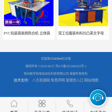
双工位服装布料凹凸英文字母压字机找联宇制造厂
汽车坐垫压纹压花机规格 单头大台面凹凸压花机 现货供应
您是第
13543044
位访客
版权所有 ©2026-08-07
苏ICP备2021004263号-1
常州联宇机电自动化科技有限公司
保留所有权利.
技术支持：
八方资源网
免责声明
管理员入口
网站地图
浙江布料凹凸4d压纹机生产厂家 服装凹凸4d压纹植胶机 经济实惠
面料凹凸压纹机厂家 毛巾干发巾压标压logo设备 性能稳定