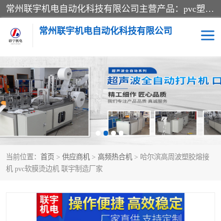
常州联宇机电自动化科技有限公司主营产品：pvc塑料焊机、高频热合机、软膜天花压边机、服装布料凹凸压花机、布料3d压印设备、服装植胶设备、超声波布料花边机、无纺布热合机、全自动压花机。
常州联宇机电自动化科技有限公司
压花定型机以及压花模具
超声波热合机
高频热合机
超声波花边机
超声波复合压花机
凹凸压花机压标机
当前位置：
首页
>
供应商机
>
高频热合机
> 哈尔滨高周波塑胶熔接
3040凹凸压花机
双头服装凹凸压花机
机 pvc软膜烫边机 联宇制造厂家
双头油压凹凸压花机
大压力油压凹凸定型机
高频压花压标机
自动超声波打片成型机