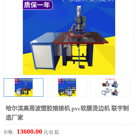
泡壳包装封口机
海绵产品成型机
其他超声波系列
哈尔滨高周波塑胶熔接机 pvc软膜烫边机 联宇制
造厂家
13600.00
价格：
元/台 起