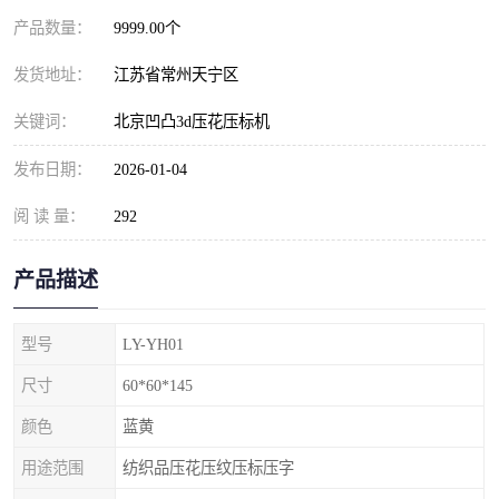
产品数量：
9999.00个
发货地址：
江苏省常州天宁区
关键词：
北京凹凸3d压花压标机
发布日期：
2026-01-04
阅 读 量：
292
产品描述
型号
LY-YH01
尺寸
60*60*145
颜色
蓝黄
用途范围
纺织品压花压纹压标压字