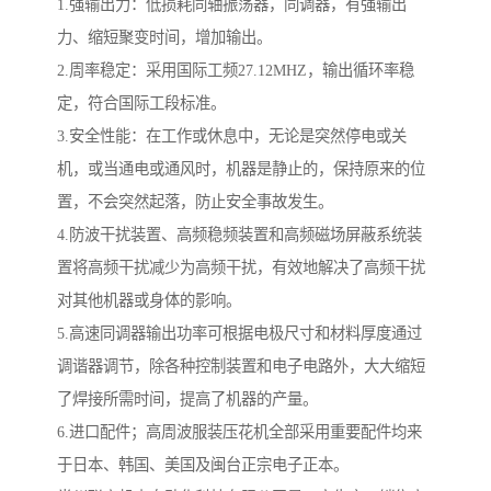
1.强输出力：低损耗同轴振荡器，同调器，有强输出
力、缩短聚变时间，增加输出。
2.周率稳定：采用国际工频27.12MHZ，输出循环率稳
定，符合国际工段标准。
3.安全性能：在工作或休息中，无论是突然停电或关
机，或当通电或通风时，机器是静止的，保持原来的位
置，不会突然起落，防止安全事故发生。
4.防波干扰装置、高频稳频装置和高频磁场屏蔽系统装
置将高频干扰减少为高频干扰，有效地解决了高频干扰
对其他机器或身体的影响。
5.高速同调器输出功率可根据电极尺寸和材料厚度通过
调谐器调节，除各种控制装置和电子电路外，大大缩短
了焊接所需时间，提高了机器的产量。
6.进口配件；高周波服装压花机全部采用重要配件均来
于日本、韩国、美国及闽台正宗电子正本。