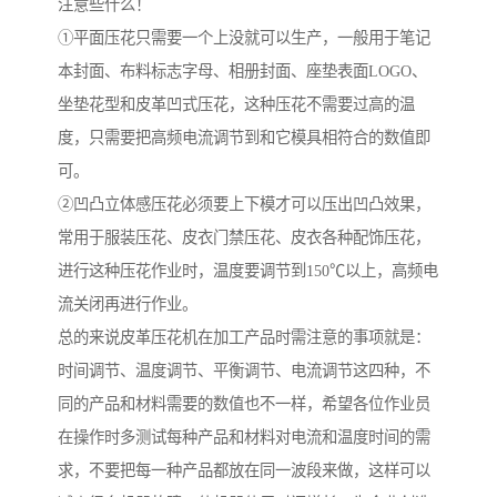
注意些什么！
①平面压花只需要一个上没就可以生产，一般用于笔记
本封面、布料标志字母、相册封面、座垫表面LOGO、
坐垫花型和皮革凹式压花，这种压花不需要过高的温
度，只需要把高频电流调节到和它模具相符合的数值即
可。
②凹凸立体感压花必须要上下模才可以压出凹凸效果，
常用于服装压花、皮衣门禁压花、皮衣各种配饰压花，
进行这种压花作业时，温度要调节到150℃以上，高频电
流关闭再进行作业。
总的来说皮革压花机在加工产品时需注意的事项就是：
时间调节、温度调节、平衡调节、电流调节这四种，不
同的产品和材料需要的数值也不一样，希望各位作业员
在操作时多测试每种产品和材料对电流和温度时间的需
求，不要把每一种产品都放在同一波段来做，这样可以