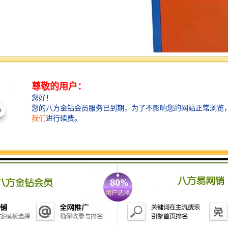
压花机主要用于在各种织物上压花、压泡、压皱、压商
标，也可在无纺布、涂层、人革、纸张、铝板上压商
标，仿真皮花纹及各类深浅的花型、花纹。 压花
（Pressed Flower）是将植物材料包括根、茎、叶、花、
果、树皮等经脱水、保色、压制和干燥处理而成平面花
材的过程。压花机模具 压花艺术