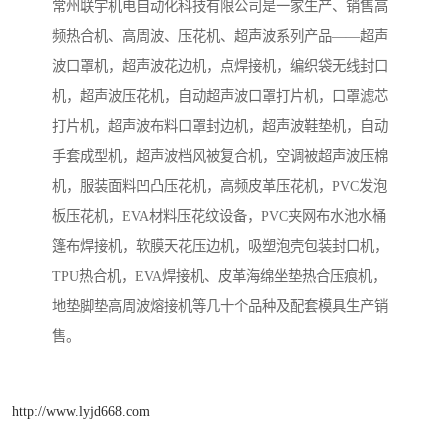
常州联宇机电自动化科技有限公司是一家生产、销售高
频热合机、高周波、压花机、超声波系列产品——超声
波口罩机，超声波花边机，点焊接机，编织袋无线封口
机，超声波压花机，自动超声波口罩打片机，口罩滤芯
打片机，超声波布料口罩封边机，超声波鞋垫机，自动
手套成型机，超声波档风被复合机，空调被超声波压棉
机，服装面料凹凸压花机，高频皮革压花机，PVC发泡
板压花机，EVA材料压花纹设备，PVC夹网布水池水桶
篷布焊接机，软膜天花压边机，吸塑泡壳包装封口机，
TPU热合机，EVA焊接机、皮革海绵坐垫热合压痕机，
地垫脚垫高周波熔接机等几十个品种及配套模具生产销
售。
http://www.lyjd668.com