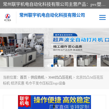
常州联宇机电自动化科技有限公司主营产品：pvc塑料焊机、高频热合机、软膜天花压边机、服装布料凹凸压花机、布料3d压印设备、服装植胶设备、超声波布料花边机、无纺布热合机、全自动压花机。
常州联宇机电自动化科技有限公司
压花定型机以及压花模具
超声波热合机
高频热合机
超声波花边机
超声波复合压花机
凹凸压花机压标机
当前位置：
首页
>
供应商机
>
3040凹凸压花机
> 北京凹凸3d压花压
3040凹凸压花机
双头服装凹凸压花机
标机 经济实惠 毛巾干发巾压标压logo设备
双头油压凹凸压花机
大压力油压凹凸定型机
高频压花压标机
自动超声波打片成型机