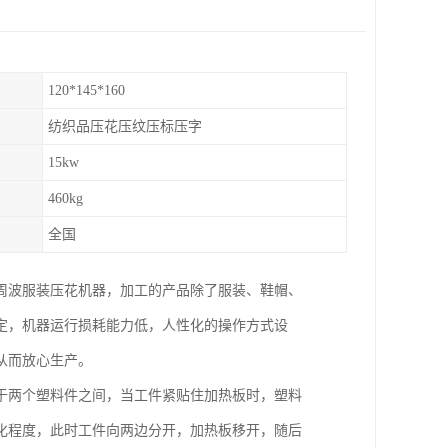
120*145*160
纺织品压花压纹压标压字
15kw
460kg
全国
周波服装压花机器，加工的产品除了服装、鞋帽、
定，机器运行损耗能力低，人性化的操作方式设
从而放心生产。
于两个塑料件之间，当工件紧贴住加热板时，塑料
化程度，此时工件向两边分开，加热板移开，随后