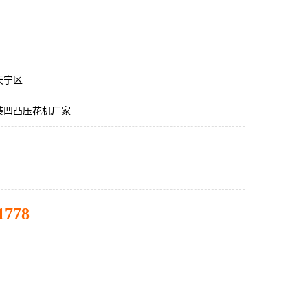
天宁区
装凹凸压花机厂家
1778