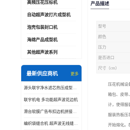
高频压花压标机
产品描述
自动超声波打片成型机
型号
泡壳包装封口机
颜色
海绵产品成型机
压力
其他超声波系列
是否进口
尺寸（cm）
最新供应商机
更多
压花机械设
源头联宇净水滤芯热压成型机器 超声波大功率封边机
箱包、皮带
联宇机电 多功能超声波花边机
计，使得服
滑台软膜广告布扣边机拼接机用于焊接热合拼接作用
服装热板压
编织袋缝合机 超声波无线缝合机 厂家现货供应
开始熔化。