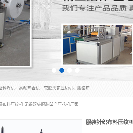
常州联宇机电自动化科技有限公司主营产品：pvc塑料焊机、高频热合机、软膜天花压边机、服装布料凹凸压花机、布料3d压印设备、服装植胶设备、超声波布料花边机、无纺布热合机、全自动压花机。
针织布料压纹机 无锡双头服装凹凸压花机厂家
服装针织布料压纹机