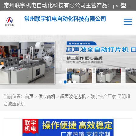
常州联宇机电自动化科技有限公司主营产品：pvc塑料焊机、高频热合机、软膜天花压边机、服装布料凹凸压花机、布料3d压印设备、服装植胶设备、超声波布料花边机、无纺布热合机、全自动压花机。
常州联宇机电自动化科技有限公司
压花定型机以及压花模具
超声波热合机
高频热合机
超声波花边机
超声波复合压花机
凹凸压花机压标机
当前位置：
首页
>
供应商机
>
超声波花边机
> 联宇生产厂家 昆明超
3040凹凸压花机
双头服装凹凸压花机
音波压花机
双头油压凹凸压花机
大压力油压凹凸定型机
高频压花压标机
自动超声波打片成型机