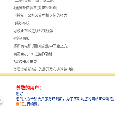
3上浆机(轧车)压水及上浆
4速度补偿装置(变位检出轮)
可控制上浆机及定型机之间的张力
5线纱布校
可校正布区之线纱或线弧
6控制面板
将所有电动调整功能集中于箱上方,
涵盖全机95%之操作功能.
7展边器及布边
负责上针前布边的展开及布边追踪功能.
8箱及缩拉码上针喂布装置
9针/夹链条及轨道
10热风循环风箱
11幅宽调整机
可调整布幅