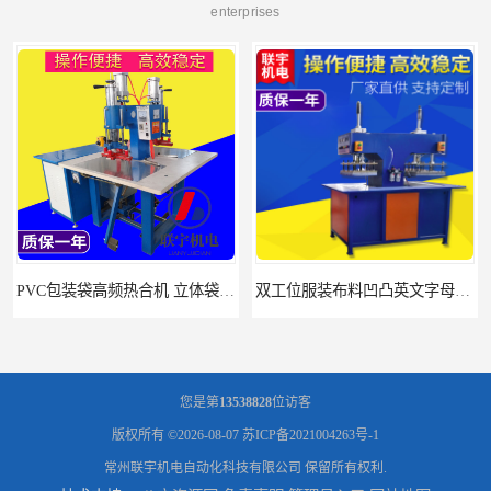
enterprises
双工位服装布料凹凸英文字母压字机找联宇制造厂
汽车坐垫压纹压花机规格 单头大台面凹凸压花机 现货供应
您是第
13538828
位访客
版权所有 ©2026-08-07
苏ICP备2021004263号-1
常州联宇机电自动化科技有限公司
保留所有权利.