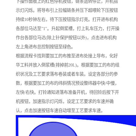
下操作面板上的红色停机按钮，链条运转停止，开机指
示灯闪烁。将导布引上拉幅链条并压下超喂轮下压按钮
持续10秒钟左右，待下压按钮指示灯亮。打开进布机构
各部位马达至”1″。升起倒浆槽，打上轧车压力，打开操
作台各部位马达(除上针保护按钮以外)，点击进布机构
左上角进布总控制按钮至绿色。
根据流程卡找到要加工的布推至进布处接上导布，化好
华工料并放入倒浆槽(排掉前20L)。根据要加工的布的组
织状况及工艺要求落布卷装或者车装。设定各部分的参
数，根据要加工的布的纬斜情况预设整纬器中快/中慢，
左快/右快。打铃通知进落布准备开机，待回铃后按下开
机按钮，加速指示灯闪烁，设定工艺要求的车速并确
认，点击加速按钮车速自动增至工艺要求车速。