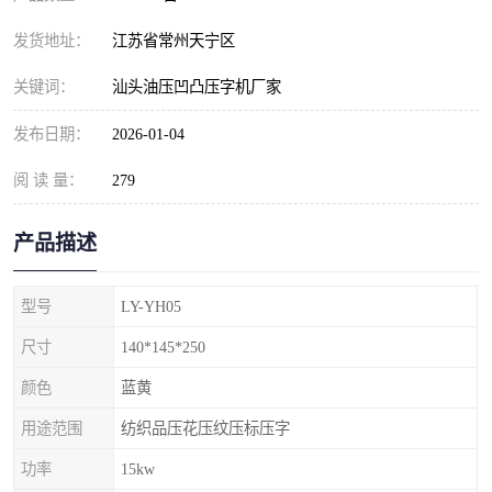
发货地址：
江苏省常州天宁区
关键词：
汕头油压凹凸压字机厂家
发布日期：
2026-01-04
阅 读 量：
279
产品描述
型号
LY-YH05
尺寸
140*145*250
颜色
蓝黄
用途范围
纺织品压花压纹压标压字
功率
15kw