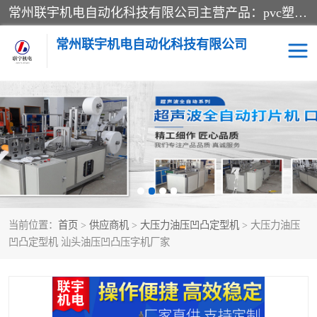
常州联宇机电自动化科技有限公司主营产品：pvc塑料焊机、高频热合机、软膜天花压边机、服装布料凹凸压花机、布料3d压印设备、服装植胶设备、超声波布料花边机、无纺布热合机、全自动压花机。
常州联宇机电自动化科技有限公司
压花定型机以及压花模具
超声波热合机
高频热合机
超声波花边机
超声波复合压花机
凹凸压花机压标机
当前位置：
首页
>
供应商机
>
大压力油压凹凸定型机
> 大压力油压
3040凹凸压花机
双头服装凹凸压花机
凹凸定型机 汕头油压凹凸压字机厂家
双头油压凹凸压花机
大压力油压凹凸定型机
高频压花压标机
自动超声波打片成型机