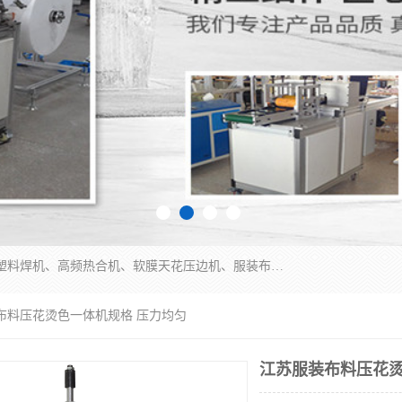
常州联宇机电自动化科技有限公司主营产品：pvc塑料焊机、高频热合机、软膜天花压边机、服装布料凹凸压花机、布料3d压印设备、服装植胶设备、超声波布料花边机、无纺布热合机、全自动压花机。
布料压花烫色一体机规格 压力均匀
江苏服装布料压花烫