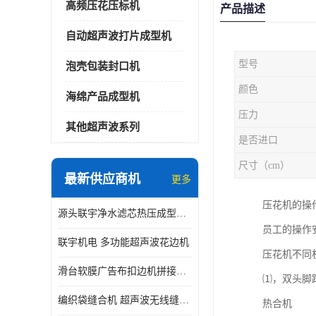
高频压花压标机
产品描述
自动超声波打片成型机
型号
泡壳包装封口机
颜色
海绵产品成型机
压力
其他超声波系列
是否进口
尺寸（cm）
最新供应商机
更多
压花机的操
源头联宇净水滤芯热压成型机器 超声波大功率封边机
员工的操作
联宇机电 多功能超声波花边机
压花机不同
滑台软膜广告布扣边机拼接机用于焊接热合拼接作用
⑴，双头脚
编织袋缝合机 超声波无线缝合机 厂家现货供应
热合机