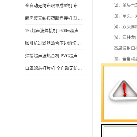
⑵，单头气
全自动无纺布眼罩成型机 布料海绵眼罩热合切边机
⑶，单头，
超声波无纺布塑胶焊接机 联宇制造
⑷，双头脚
15k超声波焊接机 2600w超声波焊接机 联宇制造
⑸，四柱龙
咖啡机过滤器热合压边熔切机 超声波无纺布喷胶棉热合机
高周波封口
焊接超声波热合机 PVC超声波焊接机 无纺布超声波设备
⑹，全自动
口罩滤芯打片机 全自动无纺布压花压标设备 多层料复合机
臂)