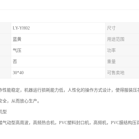
LY-YH02
尺寸
蓝黄
用途范围
气压
功率
否
重量
30*40
可售卖地
作性能稳定，机器运行损耗能力低，人性化的操作方式设计，使得服装压
安全，从而放心生产。
机型
踏气动型高周波，高频热合机，PVC塑料封口机，高频机，PVC膜结构