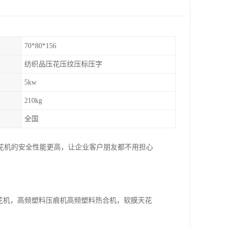
70*80*156
纺织品压花压纹压标压字
5kw
210kg
全国
花机的安全性能更高，让企业客户朋友都不用担心
压花机，高频塑料压痕机高频塑料热合机，软膜天花