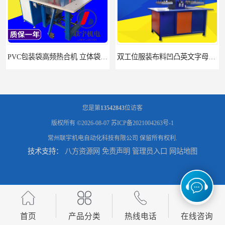
PVC包装袋高频热合机 立体袋焊接机 找联宇生产厂家
双工位服装布料凹凸英文字母压字机找联宇制造厂
您是第
13542843
位访客
版权所有 ©2026-08-07
苏ICP备2021004263号-1
常州联宇机电自动化科技有限公司
保留所有权利.
技术支持：
八方资源网
免责声明
管理员入口
网站地图
汽车坐垫压纹压花机规格 单头大台面凹凸压花机 现货供应
浙江布料凹凸4d压纹机生产厂家 服装凹凸4d压纹植胶机 经济实惠
首页
产品分类
热线电话
在线咨询