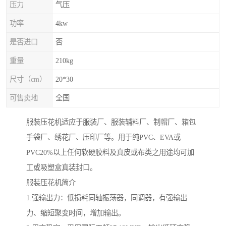
压力
气压
功率
4kw
是否进口
否
重量
210kg
尺寸（cm）
20*30
可售卖地
全国
服装压花机适应于服装厂、服装辅料厂、制帽厂、箱包
手袋厂、绣花厂、压印厂等。用于纯PVC、EVA或
PVC20%以上任何软硬胶料及真皮或布类之用途均可加
工或吸塑盒真装封口。
服装压花机简介
1.强输出力：低损耗同轴振荡器，同调器，有强输出
力、缩短聚变时间，增加输出。