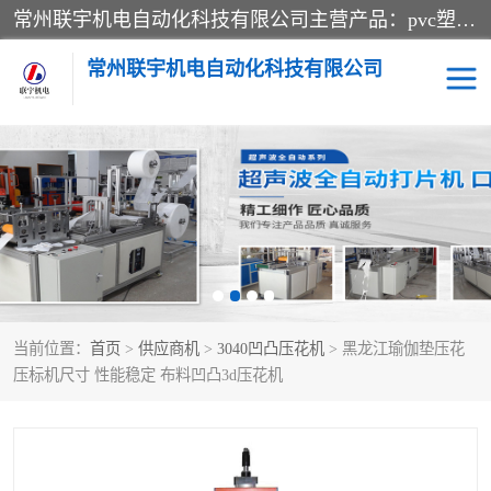
常州联宇机电自动化科技有限公司主营产品：pvc塑料焊机、高频热合机、软膜天花压边机、服装布料凹凸压花机、布料3d压印设备、服装植胶设备、超声波布料花边机、无纺布热合机、全自动压花机。
常州联宇机电自动化科技有限公司
压花定型机以及压花模具
超声波热合机
高频热合机
超声波花边机
超声波复合压花机
凹凸压花机压标机
当前位置：
首页
>
供应商机
>
3040凹凸压花机
> 黑龙江瑜伽垫压花
3040凹凸压花机
双头服装凹凸压花机
压标机尺寸 性能稳定 布料凹凸3d压花机
双头油压凹凸压花机
大压力油压凹凸定型机
高频压花压标机
自动超声波打片成型机