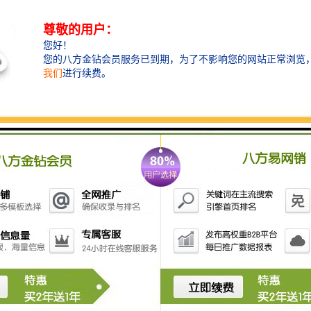
3.操作简单，可使生产人员劳动强度降至低，使生产效
率提高，故障率低，寿命长，性能价格比合理。
4.双站踏板控制，方便快捷，机械结构
5.采用电子振荡器管，输出稳定可靠。
6.定时预置，机械联锁，机头交替工作。
7.磁头采用双轨定位，产品精度较高。
8.采用助推器滚筒，融合后可同步切割，一次成型.
9.具有良好的接地功能。