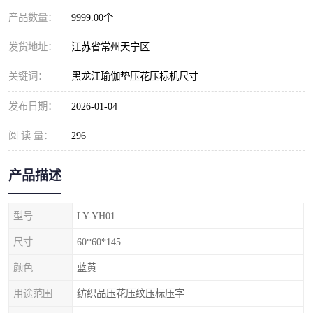
产品数量：
9999.00个
发货地址：
江苏省常州天宁区
关键词：
黑龙江瑜伽垫压花压标机尺寸
发布日期：
2026-01-04
阅 读 量：
296
产品描述
型号
LY-YH01
尺寸
60*60*145
颜色
蓝黄
用途范围
纺织品压花压纹压标压字