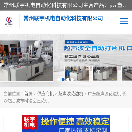
常州联宇机电自动化科技有限公司主营产品：pvc塑料焊机、高频热合机、软膜天花压边机、服装布料凹凸压花机、布料3d压印设备、服装植胶设备、超声波布料花边机、无纺布热合机、全自动压花机。
常州联宇机电自动化科技有限公司
压花定型机以及压花模具
超声波热合机
高频热合机
超声波花边机
超声波复合压花机
凹凸压花机压标机
当前位置：
首页
>
供应商机
>
超声波花边机
> 广东超声波花边机 长
3040凹凸压花机
双头服装凹凸压花机
沙超音波布料镂空压花机
双头油压凹凸压花机
大压力油压凹凸定型机
高频压花压标机
自动超声波打片成型机