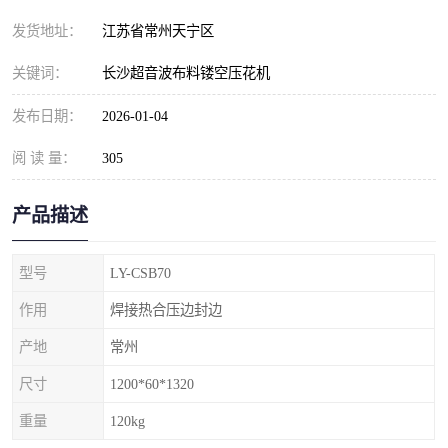
发货地址：
江苏省常州天宁区
关键词：
长沙超音波布料镂空压花机
发布日期：
2026-01-04
阅 读 量：
305
产品描述
型号
LY-CSB70
作用
焊接热合压边封边
产地
常州
尺寸
1200*60*1320
重量
120kg