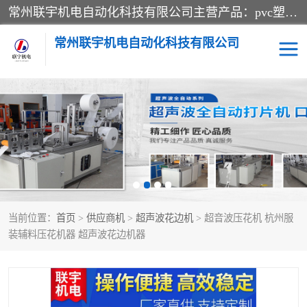
常州联宇机电自动化科技有限公司主营产品：pvc塑料焊机、高频热合机、软膜天花压边机、服装布料凹凸压花机、布料3d压印设备、服装植胶设备、超声波布料花边机、无纺布热合机、全自动压花机。
常州联宇机电自动化科技有限公司
压花定型机以及压花模具
超声波热合机
高频热合机
超声波花边机
超声波复合压花机
凹凸压花机压标机
当前位置：
首页
>
供应商机
>
超声波花边机
> 超音波压花机 杭州服
3040凹凸压花机
双头服装凹凸压花机
装辅料压花机器 超声波花边机器
双头油压凹凸压花机
大压力油压凹凸定型机
高频压花压标机
自动超声波打片成型机