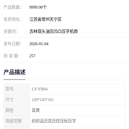
产品数量：
9999.00个
发货地址：
江苏省常州天宁区
关键词：
吉林双头油压凹凸压字机商
发布日期：
2026-01-04
阅 读 量：
257
产品描述
型号
LY-YH04
尺寸
120*145*161
颜色
蓝黄
用途范围
纺织品压花压纹压标压字