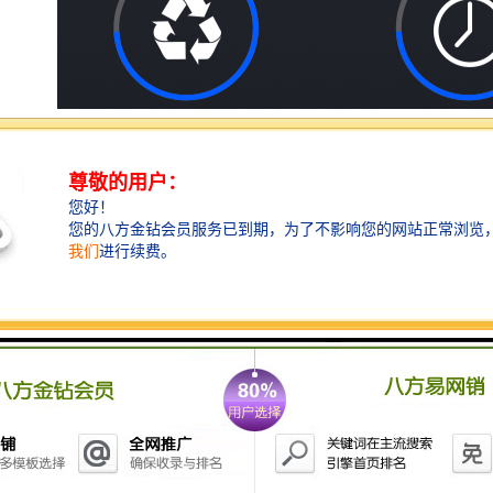
凹凸压花机广泛适用于“欢迎光临”印字地毯、救生衣、
平板电脑包、相册、笔记本、皮革、真皮压印、羊毛衫
压花、雨衣、雨裤、下水裤、雨披、充气游泳池、气
膜、张拉膜、遮阳、帐篷、膜结构伞、野战油库、索
膜、快速门、游乐设备、彩球气模、喷绘器材、塑料包
装、充气建筑物、防尘垫、电梯垫、汽车内饰、遮阳