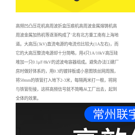
高频凹凸压花机高周波折盒压痕机高周波金属熔铸机高
周波金属加热机等逐渐构成了‘北有北方重工南有上海地
道。大高压(3kV)直流电源的电流也比较大(1A左右)，而
它的大高压整流电源却十分简略，用4只1A/10kV高压硅
堆加一只0.1μF/8kV的滤波电容器组成。避免办法⑴建厂
房时做好体系的，用0.3的镀锌板或小意图铁丝网周围，
将50mm的铁管打入地下2-3米，每隔两米打一根，将网
与铁管衔接，这样高频信号就不简略从工厂出去，起到
全体的效果。