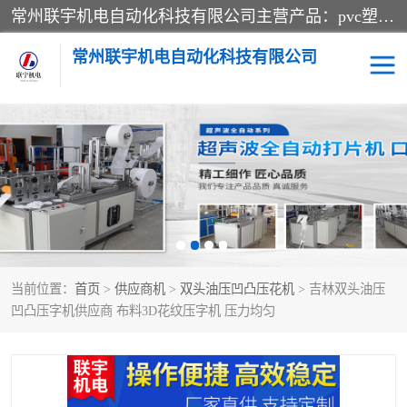
常州联宇机电自动化科技有限公司主营产品：pvc塑料焊机、高频热合机、软膜天花压边机、服装布料凹凸压花机、布料3d压印设备、服装植胶设备、超声波布料花边机、无纺布热合机、全自动压花机。
常州联宇机电自动化科技有限公司
压花定型机以及压花模具
超声波热合机
高频热合机
超声波花边机
超声波复合压花机
凹凸压花机压标机
当前位置：
首页
>
供应商机
>
双头油压凹凸压花机
> 吉林双头油压
3040凹凸压花机
双头服装凹凸压花机
凹凸压字机供应商 布料3D花纹压字机 压力均匀
双头油压凹凸压花机
大压力油压凹凸定型机
高频压花压标机
自动超声波打片成型机