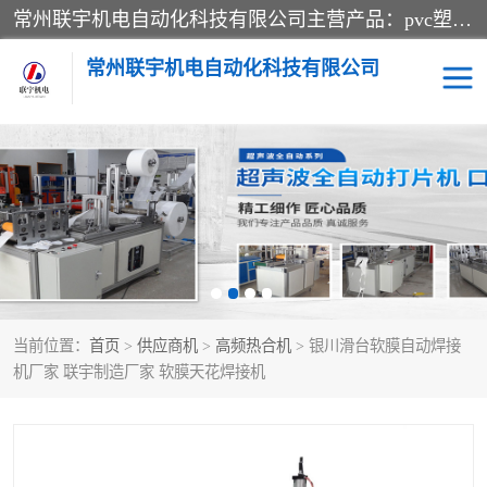
常州联宇机电自动化科技有限公司主营产品：pvc塑料焊机、高频热合机、软膜天花压边机、服装布料凹凸压花机、布料3d压印设备、服装植胶设备、超声波布料花边机、无纺布热合机、全自动压花机。
常州联宇机电自动化科技有限公司
压花定型机以及压花模具
超声波热合机
高频热合机
超声波花边机
超声波复合压花机
凹凸压花机压标机
当前位置：
首页
>
供应商机
>
高频热合机
> 银川滑台软膜自动焊接
3040凹凸压花机
双头服装凹凸压花机
机厂家 联宇制造厂家 软膜天花焊接机
双头油压凹凸压花机
大压力油压凹凸定型机
高频压花压标机
自动超声波打片成型机