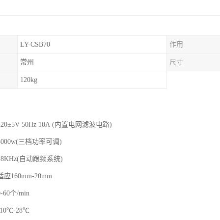
LY-CSB70
作用
常州
尺寸
120kg
0±5V 50Hz 10A (内置电网滤波电路)
000w(三档功率可调)
8KHz(自动跟频系统)
应160mm-20mm
60个/min
0℃-28℃