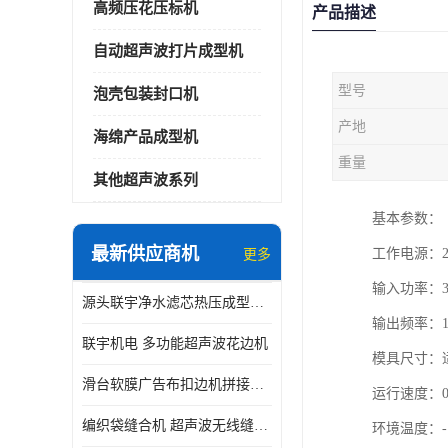
高频压花压标机
产品描述
自动超声波打片成型机
型号
泡壳包装封口机
产地
海绵产品成型机
重量
其他超声波系列
基本参数：
最新供应商机
工作电源：22
更多
输入功率：3
源头联宇净水滤芯热压成型机器 超声波大功率封边机
输出频率：1
联宇机电 多功能超声波花边机
模具尺寸：适
滑台软膜广告布扣边机拼接机用于焊接热合拼接作用
运行速度：0-
编织袋缝合机 超声波无线缝合机 厂家现货供应
环境温度：-1