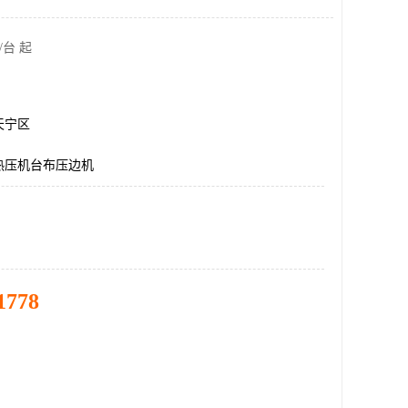
/台 起
天宁区
热压机台布压边机
1778