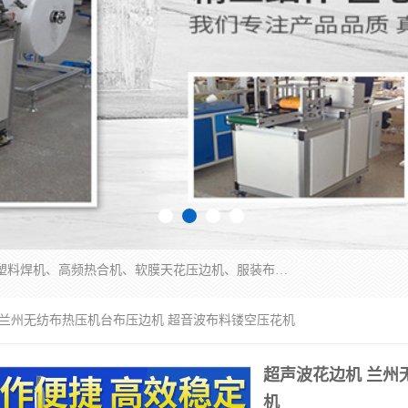
常州联宇机电自动化科技有限公司主营产品：pvc塑料焊机、高频热合机、软膜天花压边机、服装布料凹凸压花机、布料3d压印设备、服装植胶设备、超声波布料花边机、无纺布热合机、全自动压花机。
 兰州无纺布热压机台布压边机 超音波布料镂空压花机
超声波花边机 兰州
机