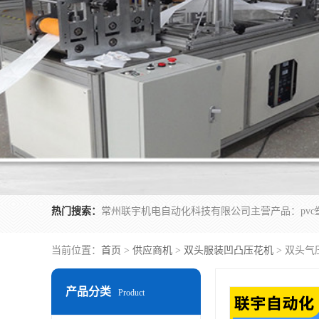
热门搜索：
当前位置：
首页
>
供应商机
>
双头服装凹凸压花机
> 双头
产品分类
Product