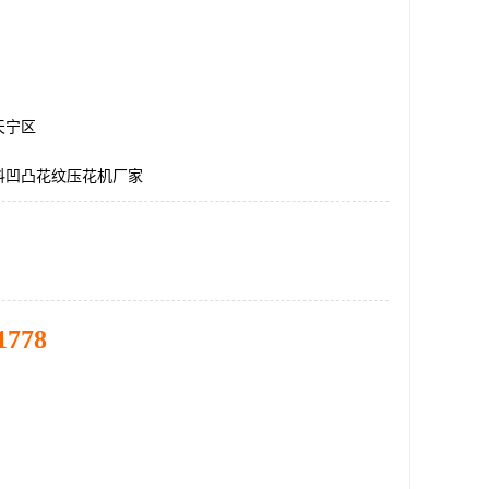
天宁区
料凹凸花纹压花机厂家
1778