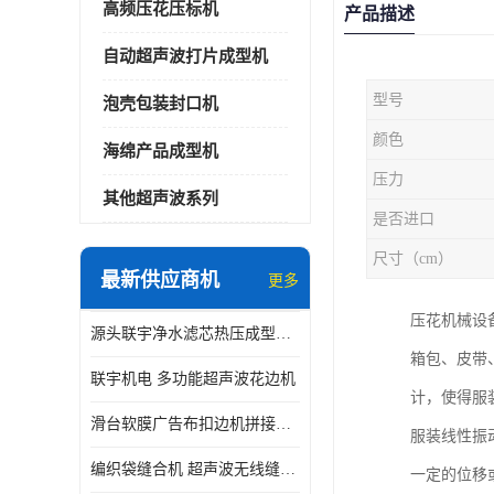
高频压花压标机
产品描述
自动超声波打片成型机
型号
泡壳包装封口机
颜色
海绵产品成型机
压力
其他超声波系列
是否进口
尺寸（cm）
最新供应商机
更多
压花机械设
源头联宇净水滤芯热压成型机器 超声波大功率封边机
箱包、皮带
联宇机电 多功能超声波花边机
计，使得服
滑台软膜广告布扣边机拼接机用于焊接热合拼接作用
服装线性振
编织袋缝合机 超声波无线缝合机 厂家现货供应
一定的位移