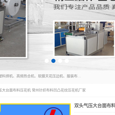
常州联宇机电自动化科技有限公司主营产品：pvc塑料焊机、高频热合机、软膜天花压边机、服装布料凹凸压花机、布料3d压印设备、服装植胶设备、超声波布料花边机、无纺布热合机、全自动压花机。
气压大台面布料压花机 常州针织布料凹凸花纹压花机厂家
双头气压大台面布料