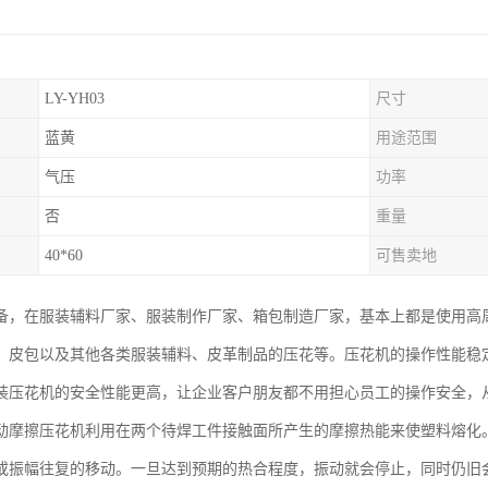
LY-YH03
尺寸
蓝黄
用途范围
气压
功率
否
重量
40*60
可售卖地
备，在服装辅料厂家、服装制作厂家、箱包制造厂家，基本上都是使用高
、皮包以及其他各类服装辅料、皮革制品的压花等。压花机的操作性能稳
装压花机的安全性能更高，让企业客户朋友都不用担心员工的操作安全，
动摩擦压花机利用在两个待焊工件接触面所产生的摩擦热能来使塑料熔化
或振幅往复的移动。一旦达到预期的热合程度，振动就会停止，同时仍旧