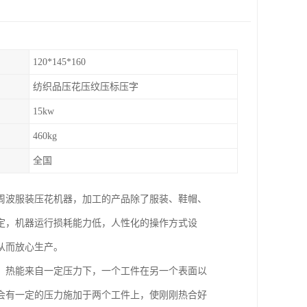
120*145*160
纺织品压花压纹压标压字
15kw
460kg
全国
周波服装压花机器，加工的产品除了服装、鞋帽、
定，机器运行损耗能力低，人性化的操作方式设
从而放心生产。
。热能来自一定压力下，一个工件在另一个表面以
会有一定的压力施加于两个工件上，使刚刚热合好