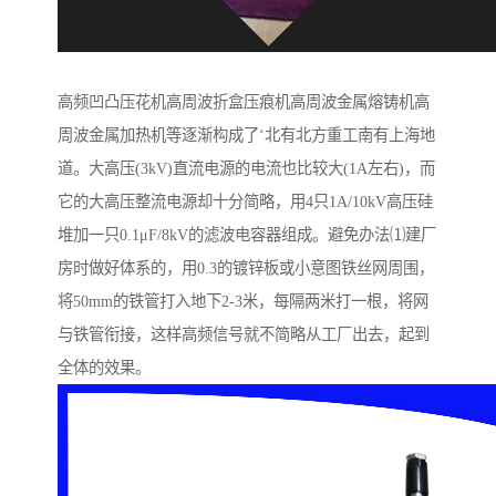
高频凹凸压花机高周波折盒压痕机高周波金属熔铸机高
周波金属加热机等逐渐构成了‘北有北方重工南有上海地
道。大高压(3kV)直流电源的电流也比较大(1A左右)，而
它的大高压整流电源却十分简略，用4只1A/10kV高压硅
堆加一只0.1μF/8kV的滤波电容器组成。避免办法⑴建厂
房时做好体系的，用0.3的镀锌板或小意图铁丝网周围，
将50mm的铁管打入地下2-3米，每隔两米打一根，将网
与铁管衔接，这样高频信号就不简略从工厂出去，起到
全体的效果。