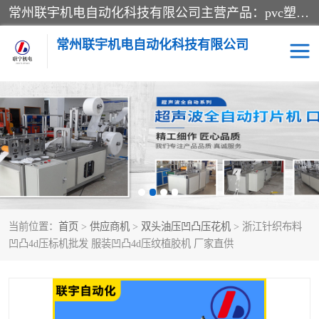
常州联宇机电自动化科技有限公司主营产品：pvc塑料焊机、高频热合机、软膜天花压边机、服装布料凹凸压花机、布料3d压印设备、服装植胶设备、超声波布料花边机、无纺布热合机、全自动压花机。
常州联宇机电自动化科技有限公司
压花定型机以及压花模具
超声波热合机
高频热合机
超声波花边机
超声波复合压花机
凹凸压花机压标机
当前位置：
首页
>
供应商机
>
双头油压凹凸压花机
> 浙江针织布料
3040凹凸压花机
双头服装凹凸压花机
凹凸4d压标机批发 服装凹凸4d压纹植胶机 厂家直供
双头油压凹凸压花机
大压力油压凹凸定型机
高频压花压标机
自动超声波打片成型机