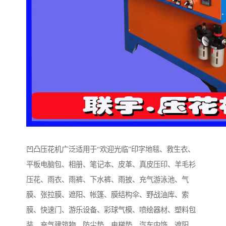
凹凸压花机广泛适用于“欢迎光临”印字地毯、救生衣、
平板电脑包、相册、笔记本、皮革、真皮压印、羊毛衫
压花、雨衣、雨裤、下水裤、雨披、充气游泳池、气
膜、张拉膜、遮阳、帐篷、膜结构伞、野战油库、索
膜、快速门、游乐设备、彩球气模、喷绘器材、塑料包
装、充气建筑物、防尘垫、电梯垫、汽车内饰、遮阳