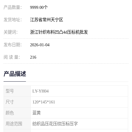
产品数量：
9999.00个
发货地址：
江苏省常州天宁区
关键词：
浙江针织布料凹凸4d压标机批发
发布日期：
2026-01-04
阅 读 量：
216
产品描述
型号
LY-YH04
尺寸
120*145*161
颜色
蓝黄
用途范围
纺织品压花压纹压标压字