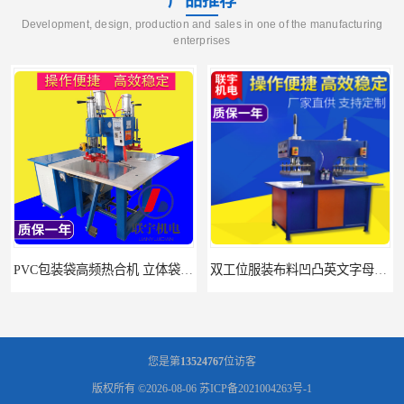
产品推荐
Development, design, production and sales in one of the manufacturing
enterprises
产厂家
双工位服装布料凹凸英文字母压字机找联宇制造厂
您是第
13524767
位访客
版权所有 ©2026-08-06
苏ICP备2021004263号-1