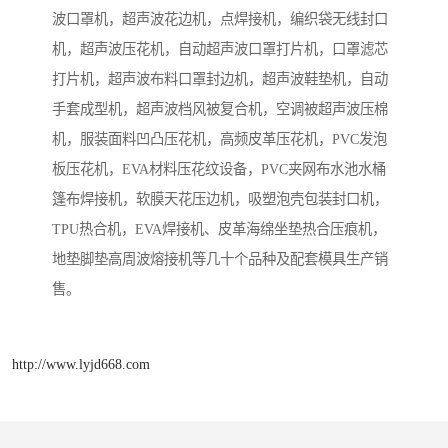
波口罩机，超声波花边机，点焊接机，编织袋无线封口
机，超声波压花机，自动超声波口罩打片机，口罩滤芯
打片机，超声波布料口罩封边机，超声波鞋垫机，自动
手套成型机，超声波档风被复合机，空调被超声波压棉
机，服装面料凹凸压花机，高频皮革压花机，PVC发泡
板压花机，EVA材料压花纹设备，PVC夹网布水池水桶
篷布焊接机，软膜天花压边机，吸塑泡壳包装封口机，
TPU热合机，EVA焊接机、皮革海绵坐垫热合压痕机，
地垫脚垫高周波熔接机等几十个品种及配套模具生产销
售。
http://www.lyjd668.com