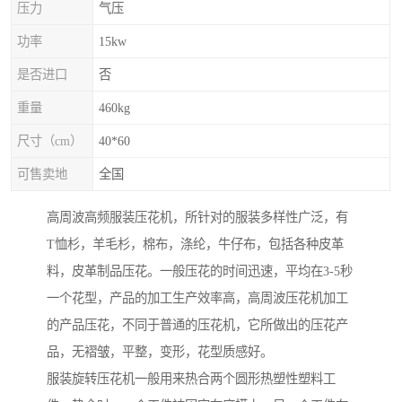
压力
气压
功率
15kw
是否进口
否
重量
460kg
尺寸（cm）
40*60
可售卖地
全国
高周波高频服装压花机，所针对的服装多样性广泛，有
T恤杉，羊毛杉，棉布，涤纶，牛仔布，包括各种皮革
料，皮革制品压花。一般压花的时间迅速，平均在3-5秒
一个花型，产品的加工生产效率高，高周波压花机加工
的产品压花，不同于普通的压花机，它所做出的压花产
品，无褶皱，平整，变形，花型质感好。
服装旋转压花机一般用来热合两个圆形热塑性塑料工