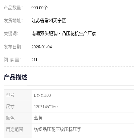
产品数量：
999.00个
发货地址：
江苏省常州天宁区
关键词：
南通双头服装凹凸压花机生产厂家
发布日期：
2026-01-04
阅 读 量：
211
产品描述
型号
LY-YH03
尺寸
120*145*160
颜色
蓝黄
用途范围
纺织品压花压纹压标压字