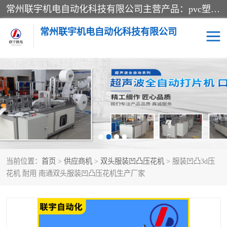
常州联宇机电自动化科技有限公司主营产品：pvc塑料焊机、高频热合机、软膜天花压边机、服装布料凹凸压花机、布料3d压印设备、服装植胶设备、超声波布料花边机、无纺布热合机、全自动压花机。
常州联宇机电自动化科技有限公司
压花定型机以及压花模具
超声波热合机
高频热合机
超声波花边机
超声波复合压花机
凹凸压花机压标机
当前位置：
首页
>
供应商机
>
双头服装凹凸压花机
> 服装凹凸3d压
3040凹凸压花机
双头服装凹凸压花机
花机 耐用 南通双头服装凹凸压花机生产厂家
双头油压凹凸压花机
大压力油压凹凸定型机
高频压花压标机
自动超声波打片成型机