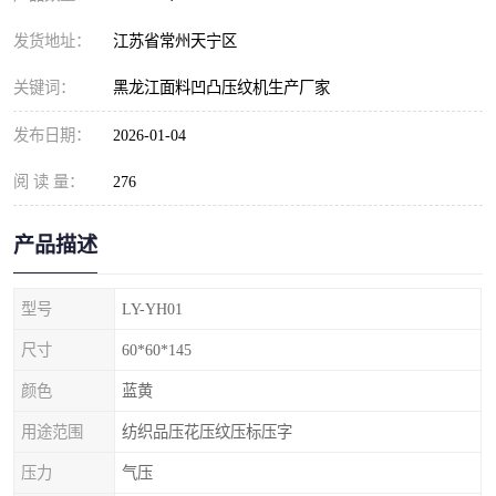
发货地址：
江苏省常州天宁区
关键词：
黑龙江面料凹凸压纹机生产厂家
发布日期：
2026-01-04
阅 读 量：
276
产品描述
型号
LY-YH01
尺寸
60*60*145
颜色
蓝黄
用途范围
纺织品压花压纹压标压字
压力
气压