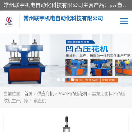
常州联宇机电自动化科技有限公司主营产品：pvc塑料焊机、高频热合机、软膜天花压边机、服装布料凹凸压花机、布料3d压印设备、服装植胶设备、超声波布料花边机、无纺布热合机、全自动压花机。
常州联宇机电自动化科技有限公司
压花定型机以及压花模具
超声波热合机
高频热合机
超声波花边机
超声波复合压花机
凹凸压花机压标机
当前位置：
首页
>
供应商机
>
3040凹凸压花机
> 黑龙江面料凹凸压
3040凹凸压花机
双头服装凹凸压花机
纹机生产厂家 厂家直供
双头油压凹凸压花机
大压力油压凹凸定型机
高频压花压标机
自动超声波打片成型机