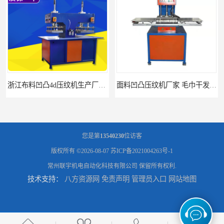
浙江布料凹凸4d压纹机生产厂家 服装凹凸4d压纹植胶机 经济实惠
面料凹凸压纹机厂家 毛巾干发巾压标压logo设备 性能稳定
您是第
13540230
位访客
版权所有 ©2026-08-07
苏ICP备2021004263号-1
常州联宇机电自动化科技有限公司
保留所有权利.
技术支持：
八方资源网
免责声明
管理员入口
网站地图
浙江布料凹凸4d压纹机厂家 服装针织布料凹凸压纹机 性能稳定
湖北皮革压标机价格 布料凹凸3d压花机 现货供应