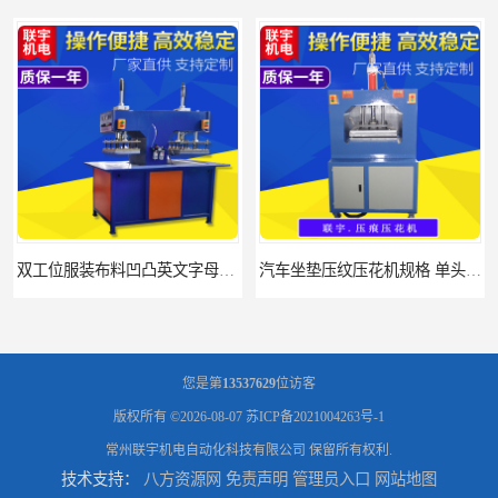
双工位服装布料凹凸英文字母压字机找联宇制造厂
汽车坐垫压纹压花机规格 单头大台面凹凸压花机 现货供应
您是第
13537629
位访客
版权所有 ©2026-08-07
苏ICP备2021004263号-1
常州联宇机电自动化科技有限公司
保留所有权利.
技术支持：
八方资源网
免责声明
管理员入口
网站地图