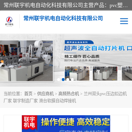
常州联宇机电自动化科技有限公司主营产品：pvc塑料焊机、高频热合机、软膜天花压边机、服装布料凹凸压花机、布料3d压印设备、服装植胶设备、超声波布料花边机、无纺布热合机、全自动压花机。
常州联宇机电自动化科技有限公司
压花定型机以及压花模具
超声波热合机
高频热合机
超声波花边机
超声波复合压花机
凹凸压花机压标机
当前位置：
首页
>
供应商机
>
高频热合机
> 兰州双头pvc压边扣边机
3040凹凸压花机
双头服装凹凸压花机
厂家 联宇制造厂家 滑台软膜自动焊接机
双头油压凹凸压花机
大压力油压凹凸定型机
高频压花压标机
自动超声波打片成型机