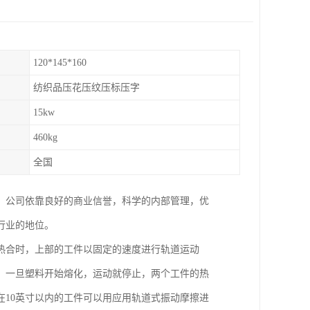
120*145*160
纺织品压花压纹压标压字
15kw
460kg
全国
。公司依靠良好的商业信誉，科学的内部管理，优
行业的地位。
热合时，上部的工件以固定的速度进行轨道运动
。一旦塑料开始熔化，运动就停止，两个工件的热
10英寸以内的工件可以用应用轨道式振动摩擦进