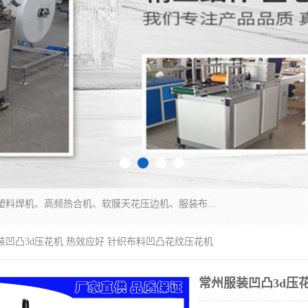
常州联宇机电自动化科技有限公司主营产品：pvc塑料焊机、高频热合机、软膜天花压边机、服装布料凹凸压花机、布料3d压印设备、服装植胶设备、超声波布料花边机、无纺布热合机、全自动压花机。
装凹凸3d压花机 热效应好 针织布料凹凸花纹压花机
常州服装凹凸3d压