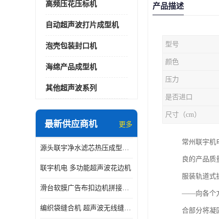
高频压花压标机
产品描述
自动超声波打片成型机
型号
泡壳包装封口机
颜色
海绵产品成型机
压力
其他超声波系列
是否进口
尺寸（cm）
最新供应商机
更多
常州联宇机
源头联宇净水滤芯热压成型机器 超声波大功率封边机
良的产品质
联宇机电 多功能超声波花边机
服装轨道式
滑台软膜广告布扣边机拼接机用于焊接热合拼接作用
——向各个
编织袋缝合机 超声波无线缝合机 厂家现货供应
合部分将凝