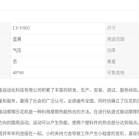
LY-YH03
尺寸
蓝黄
用途范围
气压
功率
否
重量
40*60
可售卖地
电自动化科技有限公司积累了丰富的研发、生产、安装、调试、服务经验
量和服务，赢得了社会的广泛认可，业绩遍布全国，同时也确立了压花机
振动摩擦压花机是一种利用摩擦热能热合的方法。在进行轨道式振动摩擦
方向的圆周运动。运动可以产生热能，使两个塑料件的热合部分达到熔点
固并牢牢的连接在一起。小的夹持力会导致工件产生小程度的变形，直径在