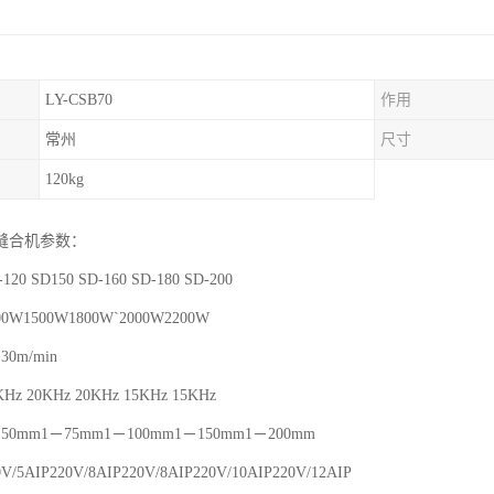
LY-CSB70
作用
常州
尺寸
120kg
缝合机参数：
0 SD150 SD-160 SD-180 SD-200
W1500W1800W`2000W2200W
0m/min
 20KHz 20KHz 15KHz 15KHz
0mm1－75mm1－100mm1－150mm1－200mm
5AIP220V/8AIP220V/8AIP220V/10AIP220V/12AIP