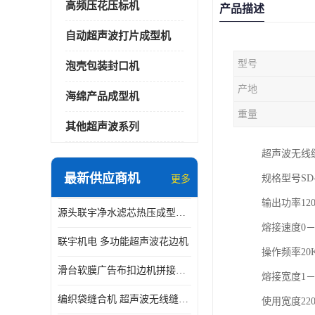
高频压花压标机
产品描述
自动超声波打片成型机
型号
泡壳包装封口机
产地
海绵产品成型机
重量
其他超声波系列
超声波无线
最新供应商机
规格型号SD-12
更多
输出功率1200
源头联宇净水滤芯热压成型机器 超声波大功率封边机
熔接速度0－3
联宇机电 多功能超声波花边机
操作频率20KHz
滑台软膜广告布扣边机拼接机用于焊接热合拼接作用
熔接宽度1－5
编织袋缝合机 超声波无线缝合机 厂家现货供应
使用宽度220V/