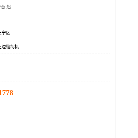
/台 起
天宁区
花边缝纫机
1778