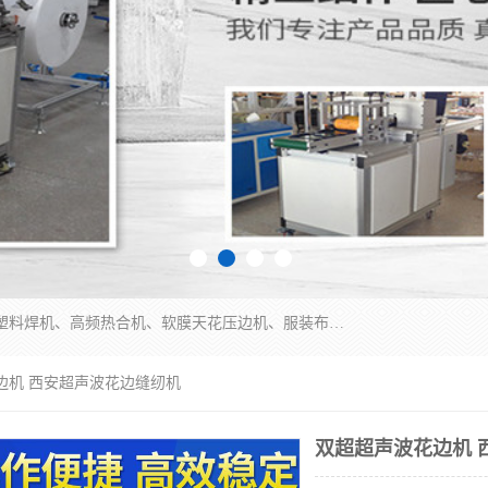
常州联宇机电自动化科技有限公司主营产品：pvc塑料焊机、高频热合机、软膜天花压边机、服装布料凹凸压花机、布料3d压印设备、服装植胶设备、超声波布料花边机、无纺布热合机、全自动压花机。
边机 西安超声波花边缝纫机
双超超声波花边机 