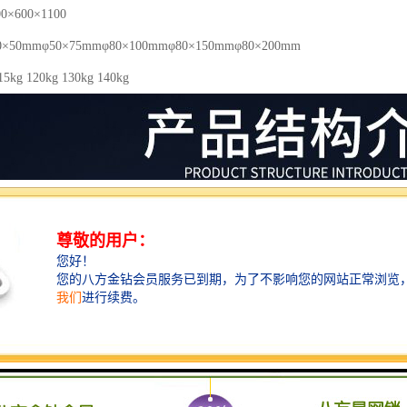
×600×1100
50mmφ50×75mmφ80×100mmφ80×150mmφ80×200mm
5kg 120kg 130kg 140kg