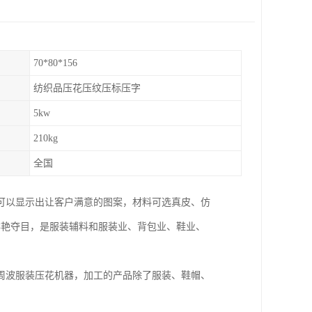
70*80*156
纺织品压花压纹压标压字
5kw
210kg
全国
可以显示出让客户满意的图案，材料可选真皮、仿
鲜艳夺目，是服装辅料和服装业、背包业、鞋业、
周波服装压花机器，加工的产品除了服装、鞋帽、