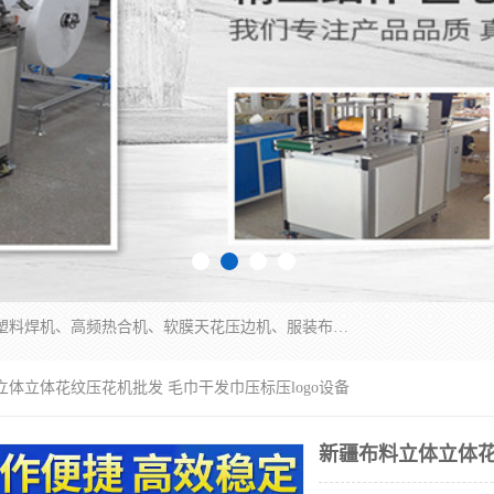
常州联宇机电自动化科技有限公司主营产品：pvc塑料焊机、高频热合机、软膜天花压边机、服装布料凹凸压花机、布料3d压印设备、服装植胶设备、超声波布料花边机、无纺布热合机、全自动压花机。
立体立体花纹压花机批发 毛巾干发巾压标压logo设备
新疆布料立体立体花