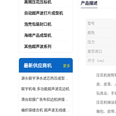
高频压花压标机
产品描述
自动超声波打片成型机
型号
泡壳包装封口机
颜色
海绵产品成型机
压力
其他超声波系列
是否进口
尺寸（cm）
最新供应商机
更多
压花机按照
源头联宇净水滤芯热压成型机器 超声波大功率封边机
皮、皮革、
联宇机电 多功能超声波花边机
玩具业、手
滑台软膜广告布扣边机拼接机用于焊接热合拼接作用
压花机械设
编织袋缝合机 超声波无线缝合机 厂家现货供应
箱包、皮带