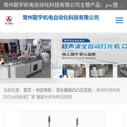
常州联宇机电自动化科技有限公司主营产品：pvc塑料焊机、高频热合机、软膜天花压边机、服装布料凹凸压花机、布料3d压印设备、服装植胶设备、超声波布料花边机、无纺布热合机、全自动压花机。
常州联宇机电自动化科技有限公司
压花定型机以及压花模具
超声波热合机
高频热合机
超声波花边机
超声波复合压花机
凹凸压花机压标机
当前位置：
首页
>
供应商机
>
双头服装凹凸压花机
> 杭州针织布料
3040凹凸压花机
双头服装凹凸压花机
凹凸3d压标机厂家 服装针织布料压纹机
双头油压凹凸压花机
大压力油压凹凸定型机
高频压花压标机
自动超声波打片成型机