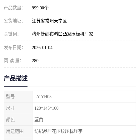
产品数量：
999.00个
发货地址：
江苏省常州天宁区
关键词：
杭州针织布料凹凸3d压标机厂家
发布日期：
2026-01-04
阅 读 量：
280
产品描述
型号
LY-YH03
尺寸
120*145*160
颜色
蓝黄
用途范围
纺织品压花压纹压标压字