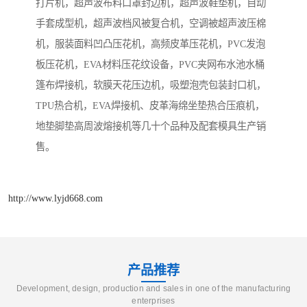
打片机，超声波布料口罩封边机，超声波鞋垫机，自动
手套成型机，超声波档风被复合机，空调被超声波压棉
机，服装面料凹凸压花机，高频皮革压花机，PVC发泡
板压花机，EVA材料压花纹设备，PVC夹网布水池水桶
篷布焊接机，软膜天花压边机，吸塑泡壳包装封口机，
TPU热合机，EVA焊接机、皮革海绵坐垫热合压痕机，
地垫脚垫高周波熔接机等几十个品种及配套模具生产销
售。
http://www.lyjd668.com
产品推荐
Development, design, production and sales in one of the manufacturing
enterprises