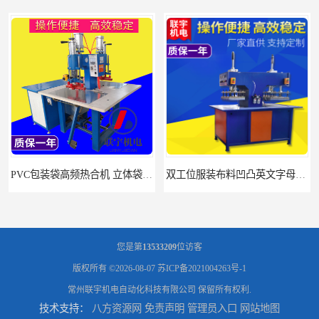
PVC包装袋高频热合机 立体袋焊接机 找联宇生产厂家
双工位服装布料凹凸英文字母压字机找联宇制造厂
您是第
13533209
位访客
版权所有 ©2026-08-07
苏ICP备2021004263号-1
常州联宇机电自动化科技有限公司
保留所有权利.
技术支持：
八方资源网
免责声明
管理员入口
网站地图