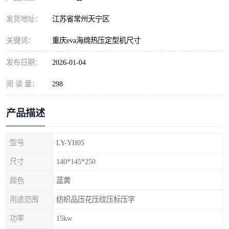
发货地址：
江苏省常州天宁区
关键词：
重庆eva海绵热压定型机尺寸
发布日期：
2026-01-04
阅 读 量：
298
产品描述
型号
LY-YH05
尺寸
140*145*250
颜色
蓝黄
用途范围
纺织品压花压纹压标压字
功率
15kw