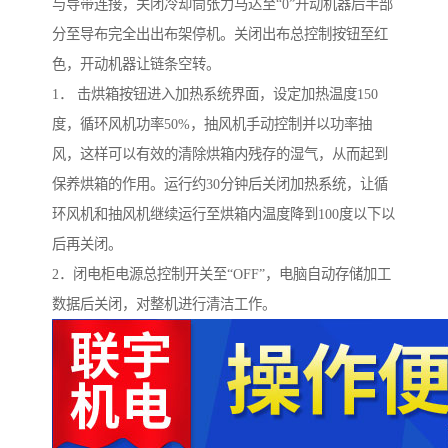
与导带连接，关闭冷却筒张力马达至“0”开动机器后半部
分至导布完全出出布架停机。关闭出布总控制按钮至红
色，开动机器让链条空转。
1． 击烘箱按钮进入加热系统界面，设定加热温度150
度，循环风机功率50%，抽风机手动控制并以功率抽
风，这样可以有效的清除烘箱内残存的湿气，从而起到
保养烘箱的作用。运行约30分钟后关闭加热系统，让循
环风机和抽风机继续运行至烘箱内温度降到100度以下以
后再关闭。
2．闭电柜电源总控制开关至“OFF”，电脑自动存储加工
数据后关闭，对整机进行清洁工作。