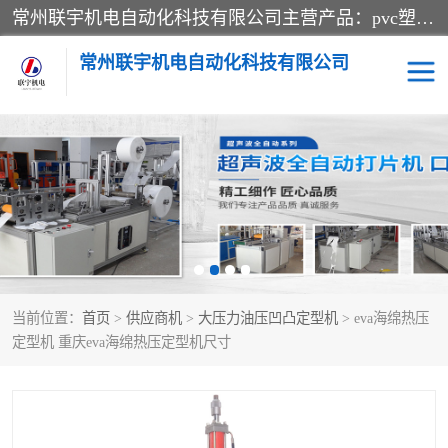
常州联宇机电自动化科技有限公司主营产品：pvc塑料焊机、高频热合机、软膜天花压边机、服装布料凹凸压花机、布料3d压印设备、服装植胶设备、超声波布料花边机、无纺布热合机、全自动压花机。
常州联宇机电自动化科技有限公司
压花定型机以及压花模具
超声波热合机
高频热合机
超声波花边机
超声波复合压花机
凹凸压花机压标机
当前位置：
首页
>
供应商机
>
大压力油压凹凸定型机
> eva海绵热压
3040凹凸压花机
双头服装凹凸压花机
定型机 重庆eva海绵热压定型机尺寸
双头油压凹凸压花机
大压力油压凹凸定型机
高频压花压标机
自动超声波打片成型机