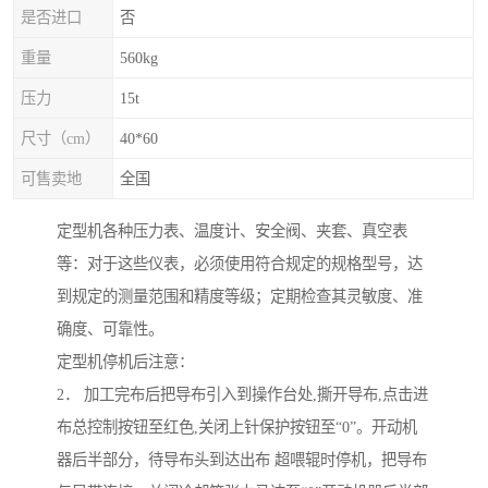
是否进口
否
重量
560kg
压力
15t
尺寸（cm）
40*60
可售卖地
全国
定型机各种压力表、温度计、安全阀、夹套、真空表
等：对于这些仪表，必须使用符合规定的规格型号，达
到规定的测量范围和精度等级；定期检查其灵敏度、准
确度、可靠性。
定型机停机后注意：
2． 加工完布后把导布引入到操作台处,撕开导布,点击进
布总控制按钮至红色,关闭上针保护按钮至“0”。开动机
器后半部分，待导布头到达出布 超喂辊时停机，把导布