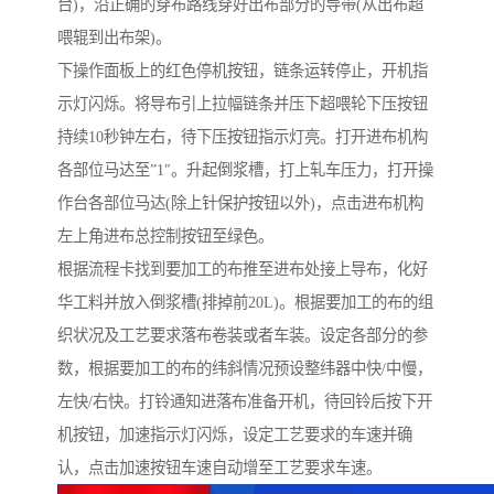
台)，沿正确的穿布路线穿好出布部分的导带(从出布超
喂辊到出布架)。
下操作面板上的红色停机按钮，链条运转停止，开机指
示灯闪烁。将导布引上拉幅链条并压下超喂轮下压按钮
持续10秒钟左右，待下压按钮指示灯亮。打开进布机构
各部位马达至”1″。升起倒浆槽，打上轧车压力，打开操
作台各部位马达(除上针保护按钮以外)，点击进布机构
左上角进布总控制按钮至绿色。
根据流程卡找到要加工的布推至进布处接上导布，化好
华工料并放入倒浆槽(排掉前20L)。根据要加工的布的组
织状况及工艺要求落布卷装或者车装。设定各部分的参
数，根据要加工的布的纬斜情况预设整纬器中快/中慢，
左快/右快。打铃通知进落布准备开机，待回铃后按下开
机按钮，加速指示灯闪烁，设定工艺要求的车速并确
认，点击加速按钮车速自动增至工艺要求车速。