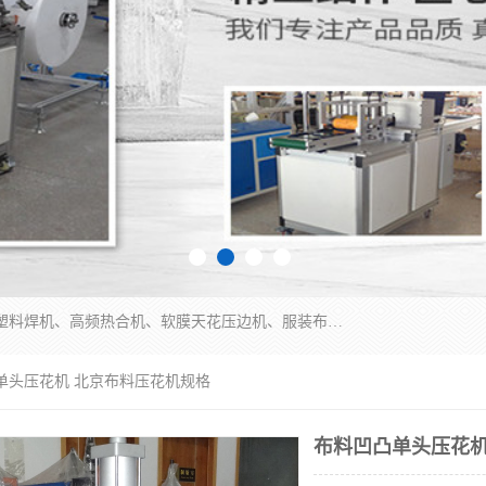
常州联宇机电自动化科技有限公司主营产品：pvc塑料焊机、高频热合机、软膜天花压边机、服装布料凹凸压花机、布料3d压印设备、服装植胶设备、超声波布料花边机、无纺布热合机、全自动压花机。
单头压花机 北京布料压花机规格
布料凹凸单头压花机