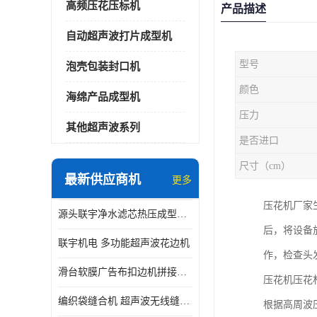
高频压花压标机
产品描述
自动超声波打片成型机
型号
泡壳包装封口机
颜色
海绵产品成型机
压力
其他超声波系列
是否进口
尺寸（cm）
最新供应商机
更多
压花机厂家
源头联宇净水滤芯热压成型机器 超声波大功率封边机
后，将设备
联宇机电 多功能超声波花边机
作，检查头
滑台软膜广告布扣边机拼接机用于焊接热合拼接作用
压花机压花
编织袋缝合机 超声波无线缝合机 厂家现货供应
根据高周波