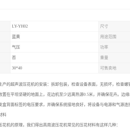
LY-YH02
尺寸
蓝黄
用途范围
气压
功率
否
重量
30*40
可售卖地
生产的超声波压花机的安装：拆卸包装，检查设备表面，无损坏，检查螺
放置在平坦坚硬的地面上，花边机至少远离热源0.5米，并确保花卉。边缘
发盒背面标签的电压要求，并确保系统接地良好，将设备与电源和气源连
材料
压花机的原理，我们得出高周波压花机常见的压花材料有这样几种：