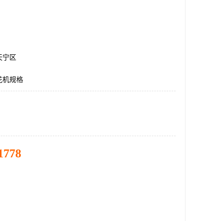
天宁区
花机规格
1778