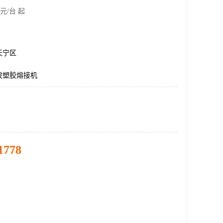
元/台 起
天宁区
波塑胶熔接机
1778