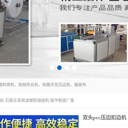
常州联宇机电自动化科技有限公司主营产品：pvc塑料焊机、高频热合机、软膜天花压边机、服装布料凹凸压花机、布料3d压印设备、服装植胶设备、超声波布料花边机、无纺布热合机、全自动压花机。
扣边机 石家庄高周波塑胶熔接机 联宇制造厂家
双头pvc压边扣边