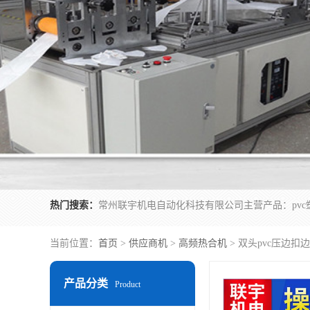
热门搜索：
当前位置：
首页
>
供应商机
>
高频热合机
> 双头pvc压边
产品分类
Product