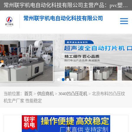
常州联宇机电自动化科技有限公司主营产品：pvc塑料焊机、高频热合机、软膜天花压边机、服装布料凹凸压花机、布料3d压印设备、服装植胶设备、超声波布料花边机、无纺布热合机、全自动压花机。
常州联宇机电自动化科技有限公司
压花定型机以及压花模具
超声波热合机
高频热合机
超声波花边机
超声波复合压花机
凹凸压花机压标机
当前位置：
首页
>
供应商机
>
3040凹凸压花机
> 北京布料凹凸压纹
3040凹凸压花机
双头服装凹凸压花机
机生产厂家 性能稳定
双头油压凹凸压花机
大压力油压凹凸定型机
高频压花压标机
自动超声波打片成型机