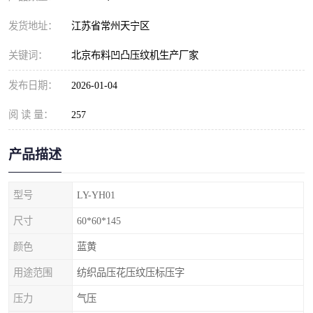
发货地址：
江苏省常州天宁区
关键词：
北京布料凹凸压纹机生产厂家
发布日期：
2026-01-04
阅 读 量：
257
产品描述
型号
LY-YH01
尺寸
60*60*145
颜色
蓝黄
用途范围
纺织品压花压纹压标压字
压力
气压