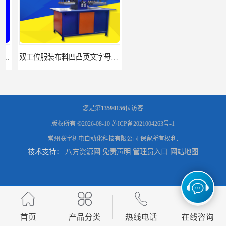
双工位服装布料凹凸英文字母压字机找联宇制造厂
汽车坐垫压纹压花机规格 单头大台面凹凸压花机 现货供应
您是第
13590156
位访客
版权所有 ©2026-08-10
苏ICP备2021004263号-1
常州联宇机电自动化科技有限公司
保留所有权利.
技术支持：
八方资源网
免责声明
管理员入口
网站地图
浙江布料凹凸4d压纹机生产厂家 服装凹凸4d压纹植胶机 经济实惠
面料凹凸压纹机厂家 毛巾干发巾压标压logo设备 性能稳定
首页
产品分类
热线电话
在线咨询