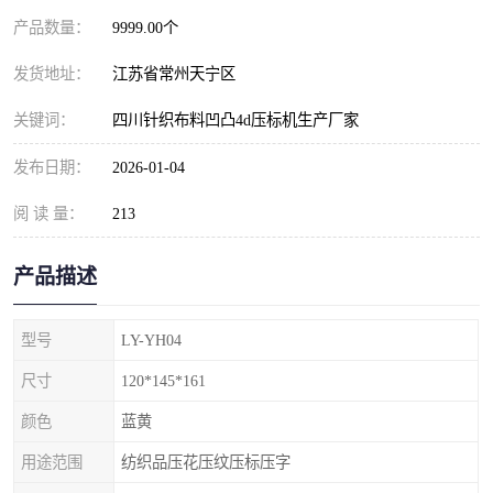
产品数量：
9999.00个
发货地址：
江苏省常州天宁区
关键词：
四川针织布料凹凸4d压标机生产厂家
发布日期：
2026-01-04
阅 读 量：
213
产品描述
型号
LY-YH04
尺寸
120*145*161
颜色
蓝黄
用途范围
纺织品压花压纹压标压字