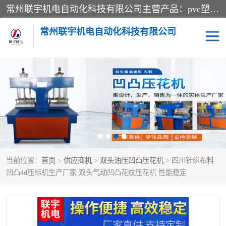
常州联宇机电自动化科技有限公司主营产品：pvc塑料焊机、高频热合机、软膜天花压边机、服装布料凹凸压花机、布料3d压印设备、服装植胶设备、超声波布料花边机、无纺布热合机、全自动压花机。
常州联宇机电自动化科技有限公司
压花定型机以及压花模具
超声波热合机
高频热合机
超声波花边机
超声波复合压花机
凹凸压花机压标机
当前位置：
首页
>
供应商机
>
双头油压凹凸压花机
> 四川针织布料
3040凹凸压花机
双头服装凹凸压花机
凹凸4d压标机生产厂家 双头气动凹凸花纹压花机 性能稳定
双头油压凹凸压花机
大压力油压凹凸定型机
高频压花压标机
自动超声波打片成型机