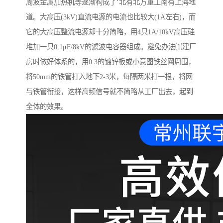
周波金属加热机等逐渐构成了‘北有北方重工南有上海地
道。大高压(3kV)直流电源的电流也比较大(1A左右)，而
它的大高压整流电源却十分简略，用4只1A/10kV高压硅
堆加一只0.1μF/8kV的滤波电容器组成。避免办法⑴建厂
房时做好体系的，用0.3的镀锌板或小意图铁丝网周围，
将50mm的铁管打入地下2-3米，每隔两米打一根，将网
与铁管衔接，这样高频信号就不简略从工厂出去，起到
全体的效果。