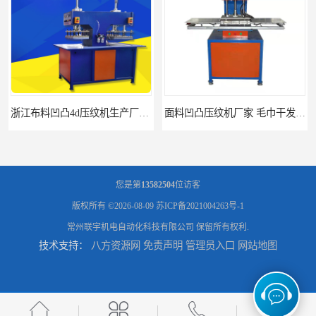
面料凹凸压纹机厂家 毛巾干发巾压标压logo设备 性能稳定
您是第
13582504
位访客
版权所有 ©2026-08-09
苏ICP备2021004263号-1
常州联宇机电自动化科技有限公司
保留所有权利.
技术支持：
八方资源网
免责声明
管理员入口
网站地图
浙江布料凹凸4d压纹机厂家 服装针织布料凹凸压纹机 性能稳定
湖北皮革压标机价格 布料凹凸3d压花机 现货供应