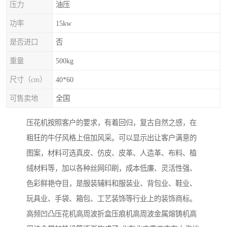
压力
油压
功率
15kw
是否进口
否
重量
500kg
尺寸（cm）
40*60
可售卖地
全国
压花机按照客户的要求，有着回归，复古自然之感，在
粗狂的牛仔风格上倍加风采。可以显示出让客户满意的
图案，材料可选真皮、仿皮、皮革、人造革、布料、植
绒材料等，加以各种丝网印刷，成本低廉、灵活性强、
色彩鲜艳夺目，是服装辅料和服装业、背包业、鞋业、
玩具业、手袋、箱包、工艺装饰等行业上的装饰商标。
高频凹凸压花机高周波折盒压痕机高周波金属熔铸机高