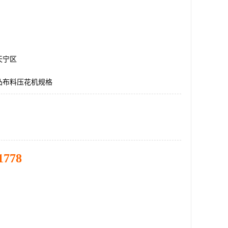
天宁区
凸布料压花机规格
1778