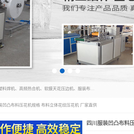
常州联宇机电自动化科技有限公司主营产品：pvc塑料焊机、高频热合机、软膜天花压边机、服装布料凹凸压花机、布料3d压印设备、服装植胶设备、超声波布料花边机、无纺布热合机、全自动压花机。
服装凹凸布料压花机规格 布料立体花纹压花机 厂家直供
四川服装凹凸布料压