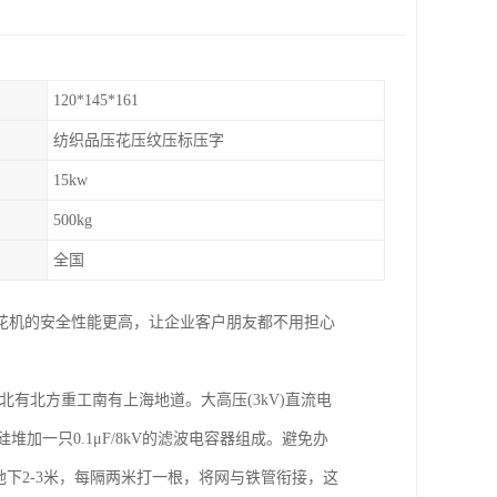
120*145*161
纺织品压花压纹压标压字
15kw
500kg
全国
花机的安全性能更高，让企业客户朋友都不用担心
有北方重工南有上海地道。大高压(3kV)直流电
堆加一只0.1μF/8kV的滤波电容器组成。避免办
地下2-3米，每隔两米打一根，将网与铁管衔接，这