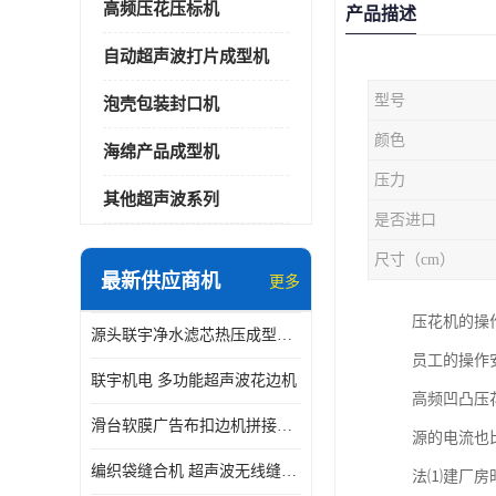
高频压花压标机
产品描述
自动超声波打片成型机
型号
泡壳包装封口机
颜色
海绵产品成型机
压力
其他超声波系列
是否进口
尺寸（cm）
最新供应商机
更多
压花机的操
源头联宇净水滤芯热压成型机器 超声波大功率封边机
员工的操作
联宇机电 多功能超声波花边机
高频凹凸压
滑台软膜广告布扣边机拼接机用于焊接热合拼接作用
源的电流也比
编织袋缝合机 超声波无线缝合机 厂家现货供应
法⑴建厂房