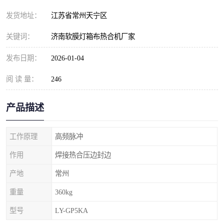
发货地址：
江苏省常州天宁区
关键词：
济南软膜灯箱布热合机厂家
发布日期：
2026-01-04
阅 读 量：
246
产品描述
工作原理
高频脉冲
作用
焊接热合压边封边
产地
常州
重量
360kg
型号
LY-GP5KA