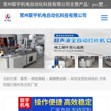
常州联宇机电自动化科技有限公司主营产品：pvc塑料焊机、高频热合机、软膜天花压边机、服装布料凹凸压花机、布料3d压印设备、服装植胶设备、超声波布料花边机、无纺布热合机、全自动压花机。
常州联宇机电自动化科技有限公司
压花定型机以及压花模具
超声波热合机
高频热合机
超声波花边机
超声波复合压花机
凹凸压花机压标机
当前位置：
首页
>
供应商机
>
高频热合机
> 高周波塑胶熔接机 济南
3040凹凸压花机
双头服装凹凸压花机
软膜灯箱布热合机厂家
双头油压凹凸压花机
大压力油压凹凸定型机
高频压花压标机
自动超声波打片成型机