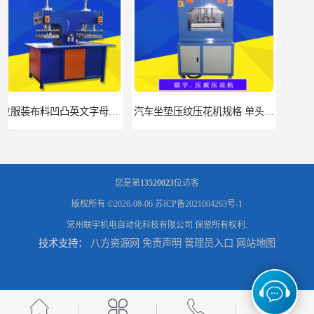
汽车坐垫压纹压花机规格 单头大台面凹凸压花机 现货供应
浙江布料凹凸4d压纹机生产厂家 服装凹凸4d压纹植胶机 经济实惠
您是第
13520023
位访客
版权所有 ©2026-08-06
苏ICP备2021004263号-1
常州联宇机电自动化科技有限公司
保留所有权利.
技术支持：
八方资源网
免责声明
管理员入口
网站地图
面料凹凸压纹机厂家 毛巾干发巾压标压logo设备 性能稳定
浙江布料凹凸4d压纹机厂家 服装针织布料凹凸压纹机 性能稳定