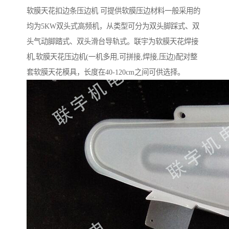
软膜天花扣边条压边机 可提供软膜压边材料一般采用的
均为5KW双头式高频机，从类型可分为双头脚踩式、双
头气动脚踏式、双头滑台导轨式。联宇为软膜天花焊接
机,软膜天花压边机(一机多用,可拼接,焊接,压边)配对整
套软膜天花模具，长度在40-120cm之间可供选择。