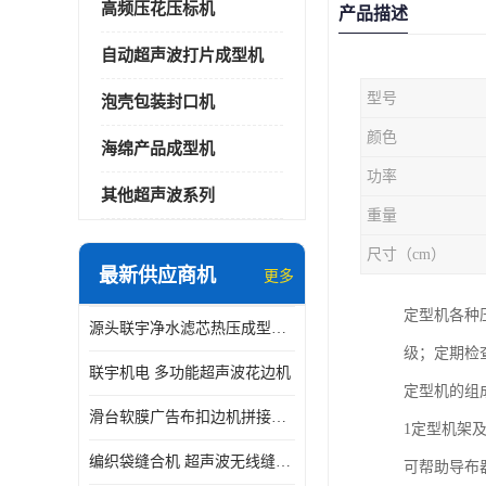
高频压花压标机
产品描述
自动超声波打片成型机
型号
泡壳包装封口机
颜色
海绵产品成型机
功率
其他超声波系列
重量
尺寸（cm）
最新供应商机
更多
定型机各种
源头联宇净水滤芯热压成型机器 超声波大功率封边机
级；定期检
联宇机电 多功能超声波花边机
定型机的组
滑台软膜广告布扣边机拼接机用于焊接热合拼接作用
1定型机架
编织袋缝合机 超声波无线缝合机 厂家现货供应
可帮助导布