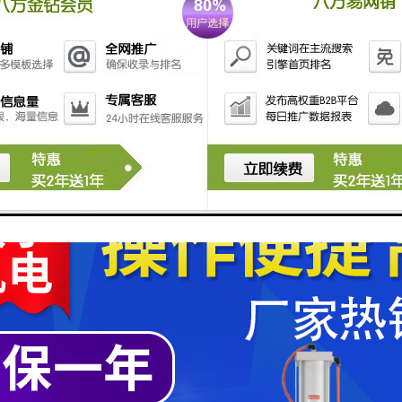
风箱
机
摆布/卷布
布二种出布方式