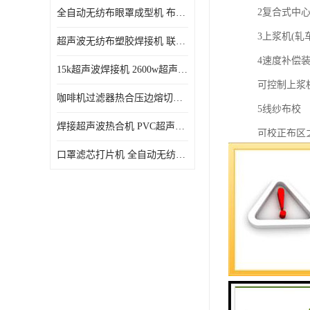
2复合式中
全自动无纺布眼罩成型机 布料海绵眼罩热合切边机
3上浆机(轧
超声波无纺布塑胶焊接机 联宇制造
4速度补偿装
15k超声波焊接机 2600w超声波焊接机 联宇制造
可控制上浆
咖啡机过滤器热合压边熔切机 超声波无纺布喷胶棉热合机
5线纱布校
焊接超声波热合机 PVC超声波焊接机 无纺布超声波设备
可校正布区
口罩滤芯打片机 全自动无纺布压花压标设备 多层料复合机
6控制面板
将所有电动
涵盖全机95
7展边器及
负责上针前
8箱及缩拉
9针/夹链条