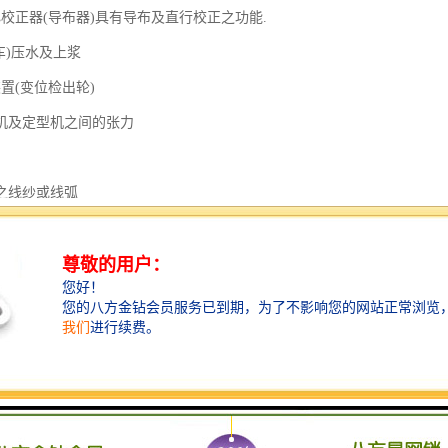
心校正器(导布器)具有导布及直行校正之功能.
车)压水及上浆
置(变位检出轮)
机及定型机之间的张力
之线纱或线弧
调整功能集中于箱上方,
%之操作功能.
布边
布边的展开及布边追踪功能.
码上针喂布装置
及轨道