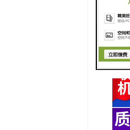
10热风循环
11幅宽调整
可调整布幅
12排风系统
13出布装置
有摆布及卷