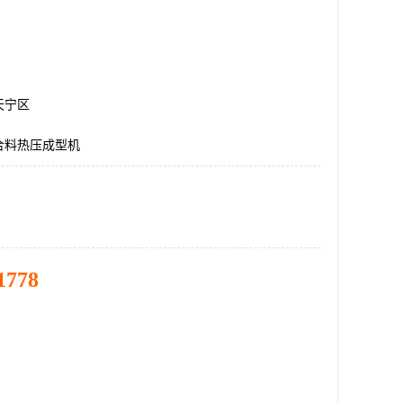
天宁区
合料热压成型机
1778