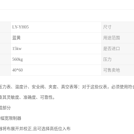
LY-YH05
尺寸
蓝黄
用途范围
15kw
是否进口
560kg
压力
40*60
可售卖地
压力表、温度计、安全阀、夹套、真空表等：对于这些仪表，必须使用符
查其灵敏度、准确度、可靠性。
成部分
及幅宽限制器
器将布展开并校正,且可选择高低位入布