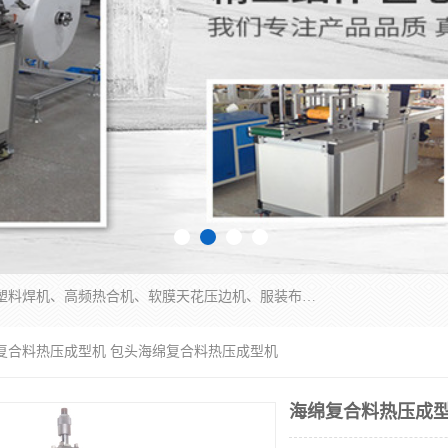
常州联宇机电自动化科技有限公司主营产品：pvc塑料焊机、高频热合机、软膜天花压边机、服装布料凹凸压花机、布料3d压印设备、服装植胶设备、超声波布料花边机、无纺布热合机、全自动压花机。
绵复合料热压成型机 包头海绵复合料热压成型机
海绵复合料热压成型