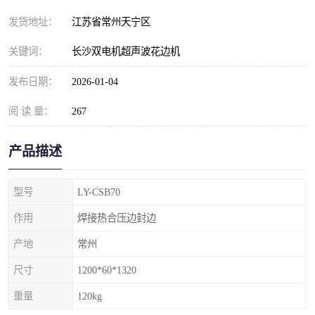
发货地址：
江苏省常州天宁区
关键词：
长沙双电机超声波花边机
发布日期：
2026-01-04
阅 读 量：
267
产品描述
型号
LY-CSB70
作用
焊接热合压边封边
产地
常州
尺寸
1200*60*1320
重量
120kg