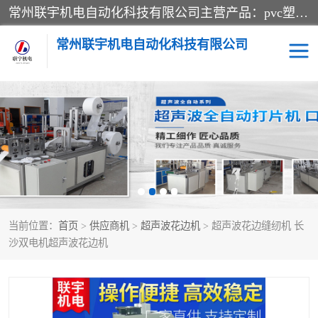
常州联宇机电自动化科技有限公司主营产品：pvc塑料焊机、高频热合机、软膜天花压边机、服装布料凹凸压花机、布料3d压印设备、服装植胶设备、超声波布料花边机、无纺布热合机、全自动压花机。
常州联宇机电自动化科技有限公司
压花定型机以及压花模具
超声波热合机
高频热合机
超声波花边机
超声波复合压花机
凹凸压花机压标机
当前位置：
首页
>
供应商机
>
超声波花边机
> 超声波花边缝纫机 长
3040凹凸压花机
双头服装凹凸压花机
沙双电机超声波花边机
双头油压凹凸压花机
大压力油压凹凸定型机
高频压花压标机
自动超声波打片成型机