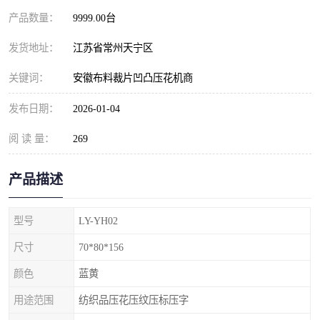
产品数量：
9999.00台
发货地址：
江苏省常州天宁区
关键词：
安徽布料裁片凹凸压花机商
发布日期：
2026-01-04
阅 读 量：
269
产品描述
型号
LY-YH02
尺寸
70*80*156
颜色
蓝黄
用途范围
纺织品压花压纹压标压字