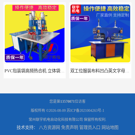
PVC包装袋高频热合机 立体袋焊接机 找联宇生产厂家
双工位服装布料凹凸英文字母压字机找联宇制造厂
您是第
13570071
位访客
版权所有 ©2026-08-09
苏ICP备2021004263号-1
常州联宇机电自动化科技有限公司
保留所有权利.
技术支持：
八方资源网
免责声明
管理员入口
网站地图