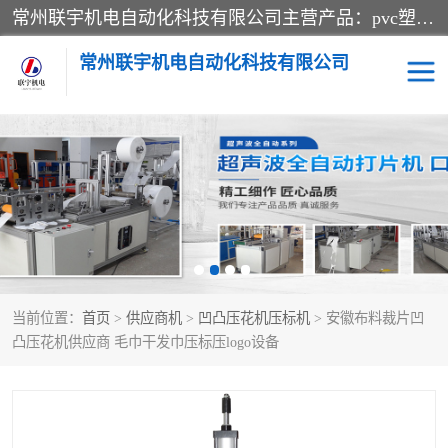
常州联宇机电自动化科技有限公司主营产品：pvc塑料焊机、高频热合机、软膜天花压边机、服装布料凹凸压花机、布料3d压印设备、服装植胶设备、超声波布料花边机、无纺布热合机、全自动压花机。
常州联宇机电自动化科技有限公司
压花定型机以及压花模具
超声波热合机
高频热合机
超声波花边机
超声波复合压花机
凹凸压花机压标机
当前位置：
首页
>
供应商机
>
凹凸压花机压标机
> 安徽布料裁片凹
3040凹凸压花机
双头服装凹凸压花机
凸压花机供应商 毛巾干发巾压标压logo设备
双头油压凹凸压花机
大压力油压凹凸定型机
高频压花压标机
自动超声波打片成型机