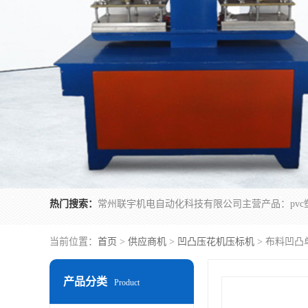
热门搜索：
当前位置：
首页
>
供应商机
>
凹凸压花机压标机
> 布料凹
产品分类
Product