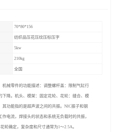
70*80*156
纺织品压花压纹压标压字
5kw
210kg
全国
。机械零件的功能描述：调整螺杆盖：限制气缸行
的下降。机头、模架：固定花轮、花轮：缝合、模
其功能指的是超声波之间的共振。NIC振子和钢
工作电流，焊接头的状态和系统无负载时的共振，
和花轮确定，复杂度和尺寸通常为1～2.5A。