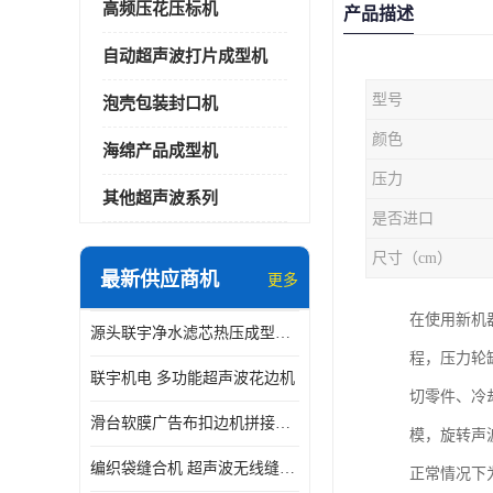
高频压花压标机
产品描述
自动超声波打片成型机
型号
泡壳包装封口机
颜色
海绵产品成型机
压力
其他超声波系列
是否进口
尺寸（cm）
最新供应商机
更多
在使用新机
源头联宇净水滤芯热压成型机器 超声波大功率封边机
程，压力轮
联宇机电 多功能超声波花边机
切零件、冷
滑台软膜广告布扣边机拼接机用于焊接热合拼接作用
模，旋转声
编织袋缝合机 超声波无线缝合机 厂家现货供应
正常情况下为