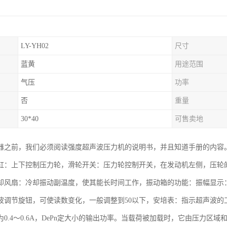
LY-YH02
尺寸
蓝黄
用途范围
气压
功率
否
重量
30*40
可售卖地
器之前，我们必须阅读强度超声波压力机的说明书，并且知道手册的内容
缸：上下控制压力轮，滑轮开关：压力轮控制开关，在发动机左侧，压轮
却风扇：冷却振动副温度，使其能长时间工作，振动箱的功能：振幅显示：
波调节旋钮，可使读数变化，一般调整到50以下，安培表：指示超声波的
0.4～0.6A，DePn定大小的输出功率。当载荷被加载时，它由压力区域