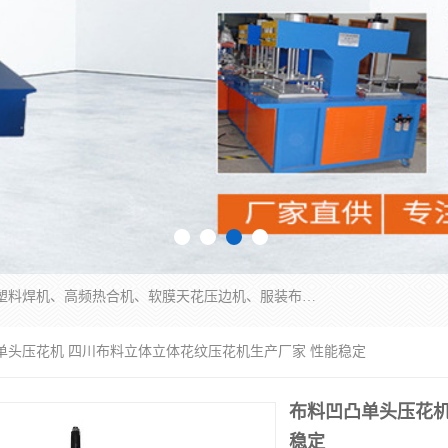
常州联宇机电自动化科技有限公司主营产品：pvc塑料焊机、高频热合机、软膜天花压边机、服装布料凹凸压花机、布料3d压印设备、服装植胶设备、超声波布料花边机、无纺布热合机、全自动压花机。
凸单头压花机 四川布料立体立体花纹压花机生产厂家 性能稳定
布料凹凸单头压花机
稳定