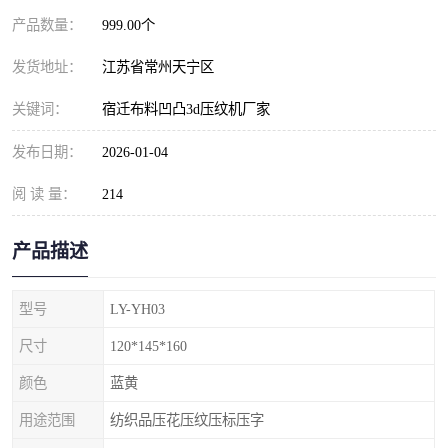
产品数量：
999.00个
发货地址：
江苏省常州天宁区
关键词：
宿迁布料凹凸3d压纹机厂家
发布日期：
2026-01-04
阅 读 量：
214
产品描述
型号
LY-YH03
尺寸
120*145*160
颜色
蓝黄
用途范围
纺织品压花压纹压标压字