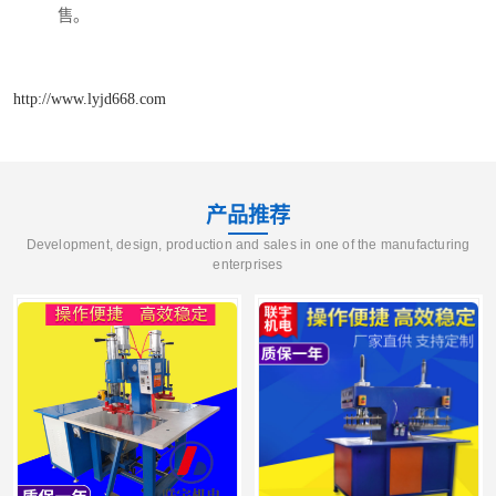
售。
http://www.lyjd668.com
产品推荐
Development, design, production and sales in one of the manufacturing
enterprises