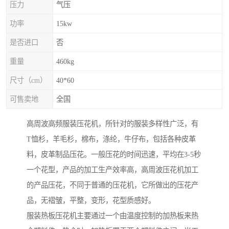
压力
气压
功率
15kw
是否进口
否
重量
460kg
尺寸（cm）
40*60
可售卖地
全国
高周波高频服装压花机，所针对的服装多样性广泛，有
T恤杉，羊毛杉，棉布，涤纶，牛仔布，包括各种皮革
料，皮革制品压花。一般压花的时间迅速，平均在3-5秒
一个花型，产品的加工生产效率高，高周波压花机加工
的产品压花，不同于普通的压花机，它所做出的压花产
品，无褶皱，平整，变形，花型质感好。
服装热板压花机主要通过一个由温度控制的加热板来热