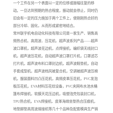
一个工件在另一个表面以一定的位移或振幅往复的移
动。一旦达到预期的热合程度，振动就会停止，同时仍
旧会有一定的压力施加于两个工件上，使刚刚热合好的
部分冷却、固化，从而形成紧密地结合。
常州联宇机电自动化科技有限公司是一家生产、销售高
频热合机、高周波、压花机、超声波系列产品——超声
波口罩机，超声波花边机，点焊接机，编织袋无线封口
机，超声波压花机，自动超声波口罩打片机，口罩滤芯
打片机，超声波布料口罩封边机，超声波鞋垫机，自动
手套成型机，超声波档风被复合机，空调被超声波压棉
机，服装面料凹凸压花机，高频皮革压花机，PVC发泡
板压花机，EVA材料压花纹设备，PVC夹网布水池水桶
篷布焊接机，软膜天花压边机，吸塑泡壳包装封口机，
TPU热合机，EVA焊接机、皮革海绵坐垫热合压痕机，
地垫脚垫高周波熔接机等几十个品种及配套模具生产销