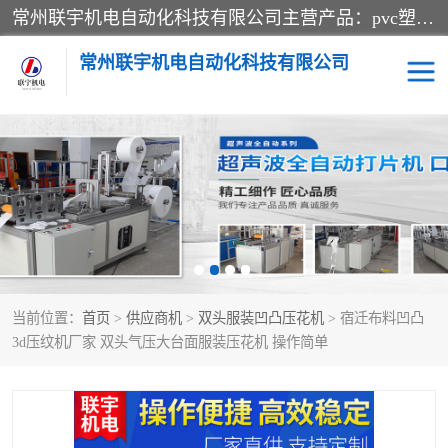
常州联宇机电自动化科技有限公司主营产品：pvc塑料焊机、高频热合机、软膜天花压边机、服装布料凹凸压花机、布料3d压印设备、服装植胶设备、超声波布料花边机、无纺布热合机、全自动压花机。
常州联宇机电自动化科技有限公司
压花定型机以及压花模具
超声波热合机
高频热合机
超声波花边机
超声波复合压花机
凹凸压花机压标机
当前位置：
首页
>
供应商机
>
双头服装凹凸压花机
> 宿迁布料凹凸
3040凹凸压花机
双头服装凹凸压花机
3d压纹机厂家 双头气压大台面服装压花机 操作简单
双头油压凹凸压花机
大压力油压凹凸定型机
高频压花压标机
自动超声波打片成型机