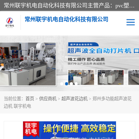
常州联宇机电自动化科技有限公司主营产品：pvc塑料焊机、高频热合机、软膜天花压边机、服装布料凹凸压花机、布料3d压印设备、服装植胶设备、超声波布料花边机、无纺布热合机、全自动压花机。
常州联宇机电自动化科技有限公司
压花定型机以及压花模具
超声波热合机
高频热合机
超声波花边机
超声波复合压花机
凹凸压花机压标机
当前位置：
首页
>
供应商机
>
超声波花边机
> 郑州多功能超声波花
3040凹凸压花机
双头服装凹凸压花机
边机 联宇机电
双头油压凹凸压花机
大压力油压凹凸定型机
高频压花压标机
自动超声波打片成型机