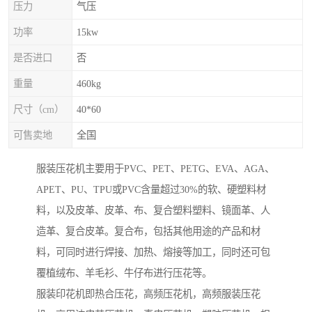
压力
气压
功率
15kw
是否进口
否
重量
460kg
尺寸（cm）
40*60
可售卖地
全国
服装压花机主要用于PVC、PET、PETG、EVA、AGA、
APET、PU、TPU或PVC含量超过30%的软、硬塑料材
料，以及皮革、皮革、布、复合塑料塑料、镜面革、人
造革、复合皮革。复合布，包括其他用途的产品和材
料，可同时进行焊接、加热、熔接等加工，同时还可包
覆植绒布、羊毛衫、牛仔布进行压花等。
服装印花机即热合压花，高频压花机，高频服装压花