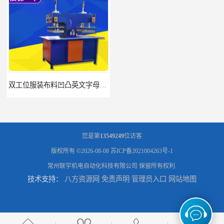
双工位服装布料凹凸英文字母压字机找联宇制造厂
汽车坐垫压纹压花机规格 单头大台面凹凸压花机 现货供应
您是第
13549249
位访客
版权所有 ©2026-08-08
苏ICP备2021004263号-1
常州联宇机电自动化科技有限公司
保留所有权利.
技术支持：
八方资源网
免责声明
管理员入口
网站地图
浙江布料凹凸4d压纹机生产厂家 服装凹凸4d压纹植胶机 经济实惠
面料凹凸压纹机厂家 毛巾干发巾压标压logo设备 性能稳定