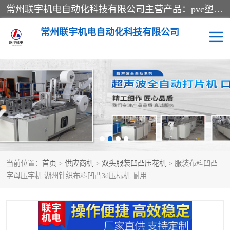
常州联宇机电自动化科技有限公司主营产品：pvc塑料焊机、高频热合机、软膜天花压边机、服装布料凹凸压花机、布料3d压印设备、服装植胶设备、超声波布料花边机、无纺布热合机、全自动压花机。
常州联宇机电自动化科技有限公司
压花定型机以及压花模具
超声波热合机
高频热合机
超声波花边机
超声波复合压花机
凹凸压花机压标机
当前位置：
首页
>
供应商机
>
双头服装凹凸压花机
> 服装布料凹凸
3040凹凸压花机
双头服装凹凸压花机
字母压字机 湖州针织布料凹凸3d压标机 耐用
双头油压凹凸压花机
大压力油压凹凸定型机
高频压花压标机
自动超声波打片成型机