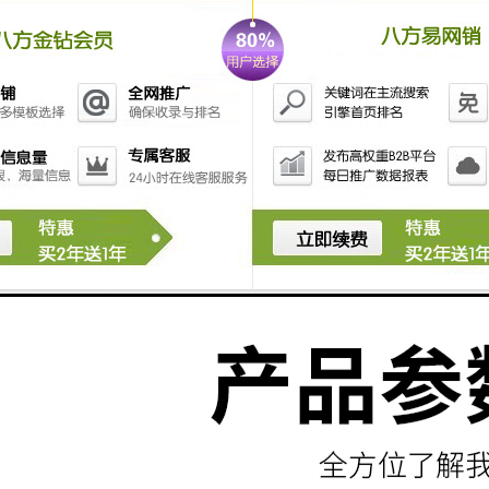
服装轨道式振动摩擦压花机是一种利用摩擦热能热合的
方法。在进行轨道式振动摩擦热合时，上部的工件以固
定的速度进行轨道运动——向各个方向的圆周运动。运
动可以产生热能，使两个塑料件的热合部分达到熔点。
一旦塑料开始熔化，运动就停止，两个工件的热合部分
将凝固并牢牢的连接在一起。小的夹持力会导致工件产
生小程度的变形，直径在10英寸以内的工件可以用应用
轨道式振动摩擦进行热合。