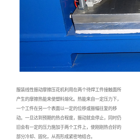
服装线性振动摩擦压花机利用在两个待焊工件接触面所
产生的摩擦热能来使塑料熔化。热能来自一定压力下，
一个工件在另一个表面以一定的位移或振幅往复的移
动。一旦达到预期的热合程度，振动就会停止，同时仍
旧会有一定的压力施加于两个工件上，使刚刚热合好的
部分冷却、固化，从而形成紧密地结合。