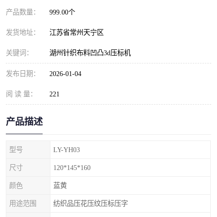
产品数量：
999.00个
发货地址：
江苏省常州天宁区
关键词：
湖州针织布料凹凸3d压标机
发布日期：
2026-01-04
阅 读 量：
221
产品描述
型号
LY-YH03
尺寸
120*145*160
颜色
蓝黄
用途范围
纺织品压花压纹压标压字