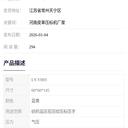
发货地址：
江苏省常州天宁区
关键词：
河南皮革压标机厂家
发布日期：
2026-01-04
阅 读 量：
294
产品描述
型号
LY-YH01
尺寸
60*60*145
颜色
蓝黄
用途范围
纺织品压花压纹压标压字
压力
气压