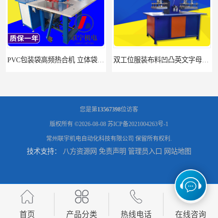
宇生产厂家
双工位服装布料凹凸英文字母压字机找联宇制造厂
您是第
13567398
位访客
版权所有 ©2026-08-08
苏ICP备2021004263号-1
常州联宇机电自动化科技有限公司
保留所有权利.
技术支持：
八方资源网
免责声明
管理员入口
网站地图
汽车坐垫压纹压花机规格 单头大台面凹凸压花机 现货供应
浙江布料凹凸4d压纹机生产厂家 服装凹凸4d压纹植胶机 经济实惠
首页
产品分类
热线电话
在线咨询