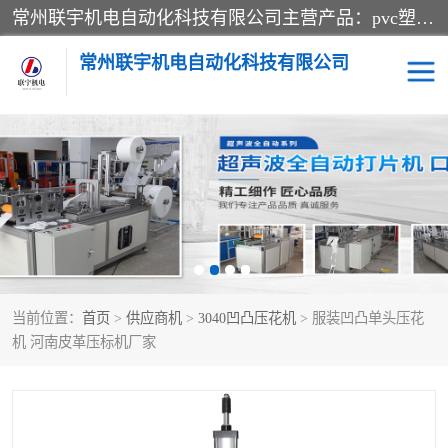
常州联宇机电自动化科技有限公司主营产品：pvc塑料焊机、高频热合机、软膜天花压边机、服装布料凹凸压花机、布料3d压印设备、服装植胶设备、超声波布料花边机、无纺布热合机、全自动压花机。
常州联宇机电自动化科技有限公司
压花定型机以及压花模具
超声波热合机
高频热合机
超声波花边机
超声波复合压花机
凹凸压花机压标机
当前位置：
首页
>
供应商机
>
3040凹凸压花机
> 服装凹凸单头压花
3040凹凸压花机
双头服装凹凸压花机
机 河南皮革压标机厂家
双头油压凹凸压花机
大压力油压凹凸定型机
高频压花压标机
自动超声波打片成型机