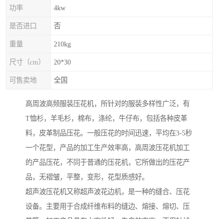
功率
4kw
是否进口
否
重量
210kg
尺寸（cm）
20*30
可售卖地
全国
高周波高频服装压花机，所针对的服装多样性广泛，有
T恤杉，羊毛杉，棉布，涤纶，牛仔布，包括各种皮革
料，皮革制品压花。一般压花的时间迅速，平均在3-5秒
一个花型，产品的加工生产效率高，高周波压花机加工
的产品压花，不同于普通的压花机，它所做出的压花产
品，无褶皱，平整，变形，花型质感好。
超声波压花机又称超声波花边机，是一种的缝合、压花
设备。主要用于合成纤维布料的缝边、熔接、熔切、压