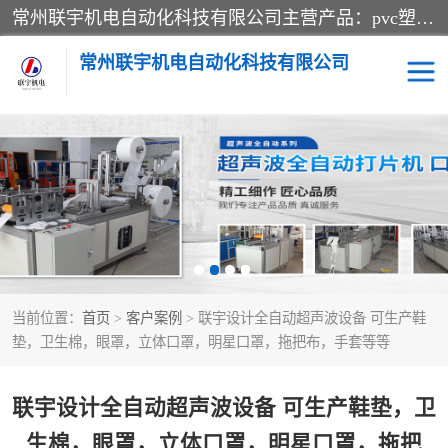
常州联宇机电自动化科技有限公司主营产品：pvc塑料焊机、高频热合机、软膜天花压边机、服装布料凹凸压花机、布料3d压印设备、服装植胶设备、超声波布料花边机、无纺布热合机、全自动压花机。
常州联宇机电自动化科技有限公司
压花定型机以及压花模具
超声波热合机
高频热合机
超声波花边机
超声波复合压花机
凹凸压花机压标机
当前位置：
首页
>
客户案例
> 联宇设计全自动超声波设备 可生产鞋
3040凹凸压花机
双头服装凹凸压花机
垫，卫生棉，眼罩，立体口罩，明星口罩，拖把布，手套等等
双头油压凹凸压花机
大压力油压凹凸定型机
联宇设计全自动超声波设备 可生产鞋垫，卫
高频压花压标机
自动超声波打片成型机
生棉，眼罩，立体口罩，明星口罩，拖把